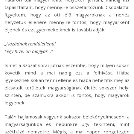
tapasztaltam, hogy mennyire összetartozunk. Csodálattal
figyeltem, hogy az ott élő magyaroknak a nehéz
helyzetük ellenére mennyire fontos, hogy magyarként
éljenek és ezt gyermekeiknek is tovább adják.
„Hazádnak rendületlenül
Légy híve, oh magyar…”
Ismét a Szózat sorai jutnak eszembe, hogy milyen sokan
követik mind a mai napig ezt a felhívást. Hiába
igyekeznek sokan tenni ellene és hiába nehezítik meg az
elcsatolt területek magyarságának életét sokszor helyi
szinten, de számukra akkor is fontos, hogy magyarok
legyenek.
Talán hajlamosak vagyunk sokszor belekényelmesedni a
magyarságunkba és népünkre úgy tekinteni, mint
széthúzó nemzetre. Mégis, a mai napon rengetegen