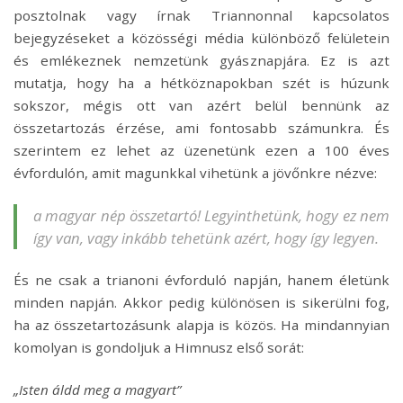
posztolnak vagy írnak Triannonnal kapcsolatos
bejegyzéseket a közösségi média különböző felületein
és emlékeznek nemzetünk gyásznapjára. Ez is azt
mutatja, hogy ha a hétköznapokban szét is húzunk
sokszor, mégis ott van azért belül bennünk az
összetartozás érzése, ami fontosabb számunkra. És
szerintem ez lehet az üzenetünk ezen a 100 éves
évfordulón, amit magunkkal vihetünk a jövőnkre nézve:
a magyar nép összetartó! Legyinthetünk, hogy ez nem
így van, vagy inkább tehetünk azért, hogy így legyen.
És ne csak a trianoni évforduló napján, hanem életünk
minden napján. Akkor pedig különösen is sikerülni fog,
ha az összetartozásunk alapja is közös. Ha mindannyian
komolyan is gondoljuk a Himnusz első sorát:
„Isten áldd meg a magyart”