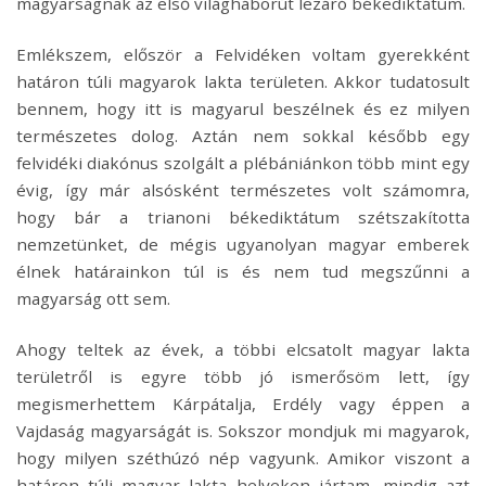
magyarságnak az első világháborút lezáró békediktátum.
Emlékszem, először a Felvidéken voltam gyerekként
határon túli magyarok lakta területen. Akkor tudatosult
bennem, hogy itt is magyarul beszélnek és ez milyen
természetes dolog. Aztán nem sokkal később egy
felvidéki diakónus szolgált a plébániánkon több mint egy
évig, így már alsósként természetes volt számomra,
hogy bár a trianoni békediktátum szétszakította
nemzetünket, de mégis ugyanolyan magyar emberek
élnek határainkon túl is és nem tud megszűnni a
magyarság ott sem.
Ahogy teltek az évek, a többi elcsatolt magyar lakta
területről is egyre több jó ismerősöm lett, így
megismerhettem Kárpátalja, Erdély vagy éppen a
Vajdaság magyarságát is. Sokszor mondjuk mi magyarok,
hogy milyen széthúzó nép vagyunk. Amikor viszont a
határon túli magyar lakta helyeken jártam, mindig azt