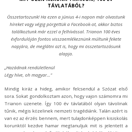
TÁVLATÁBÓL?
Összetartozunk! Ha ezen a június 4-i napon már olvastunk
híreket vagy végig pörgettük a Facebook-ot, akkor biztos
találkoztunk már ezzel a felhívással. Trianon 100 éves
évfordulóján fontos visszaemlékeznünk múltunk fekete
napjára, de meglátni azt is, hogy mi összetartozásunk
alapja.
„Hazádnak rendületlenül
Légy híve, oh magyar…”
Mindig kiráz a hideg, amikor felcsendül a Szózat első
sora. Sokat gondolkoztam azon, hogy vajon számomra mi
Trianon üzenete. Így 100 év távlatából olyan távolinak
tűnik, mégis közelinek nemzeti tragédiánk. Talán azért is
van ez az érzés bennem, mert tulajdonképpen kisiskolás
korunktól kezdve hamar megtanuljuk mit is jelentett a