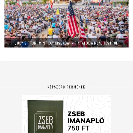
„ÚGY SÍRTAM, MINT EGY KISBABA” – FIATALOK A MLADIFESTRŐL
NÉPSZERŰ TERMÉKEK