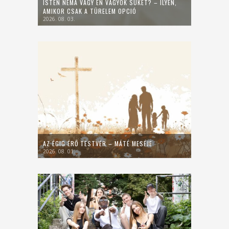
ISTEN NÉMA VAGY ÉN VAGYOK SÜKET? – ILYEN,
AMIKOR CSAK A TÜRELEM OPCIÓ
2026. 08. 03.
AZ ÉGIG ÉRŐ TESTVÉR – MÁTÉ MESÉJE
2026. 08. 01.