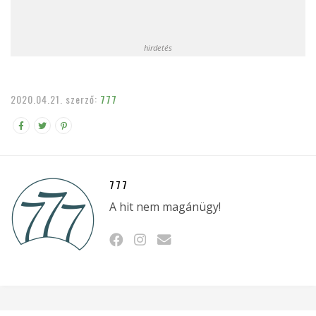
hirdetés
2020.04.21.
szerző:
777
777
A hit nem magánügy!