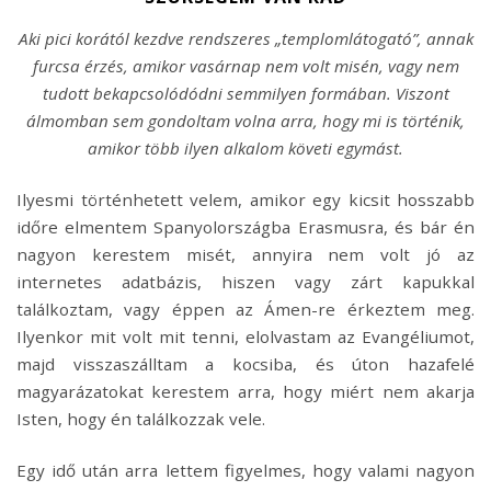
Aki pici korától kezdve rendszeres „templomlátogató”, annak
furcsa érzés, amikor vasárnap nem volt misén, vagy nem
tudott bekapcsolódódni semmilyen formában. Viszont
álmomban sem gondoltam volna arra, hogy mi is történik,
amikor több ilyen alkalom követi egymást.
Ilyesmi történhetett velem, amikor egy kicsit hosszabb
időre elmentem Spanyolországba Erasmusra, és bár én
nagyon kerestem misét, annyira nem volt jó az
internetes adatbázis, hiszen vagy zárt kapukkal
találkoztam, vagy éppen az Ámen-re érkeztem meg.
Ilyenkor mit volt mit tenni, elolvastam az Evangéliumot,
majd visszaszálltam a kocsiba, és úton hazafelé
magyarázatokat kerestem arra, hogy miért nem akarja
Isten, hogy én találkozzak vele.
Egy idő után arra lettem figyelmes, hogy valami nagyon