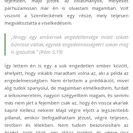
fejemben, majd jöttek az olvasmányok, melyeket
párhuzamosan már én is olvastam magamban. Volt
viszont a Szentleckének egy része, mely teljesen
megváltoztatta a viselkedésem.
„Ahogy egy embernek engedetlensége miatt sokan
bűnössé váltak, egynek engedelmességéért sokan meg
is igazultak.” (Róm 5,19)
Így lettem én is egy a sok engedetlen ember között,
ahelyett, hogy inkább maradtam volna az, aki a példa az
engedelmességben. Nem értettem a prédikációt, mivel
alig tudok spanyolul, de magamban elmélkedtem, furdalt
a lelkiismeretem, nagyon szégyelltem magam, és semmi
más nem járt a fejemben csak az, hogy én vissza akarlak
kapni! Kellesz nekem! Majd végre eljött a legszentebb
pillanat, amikor befogadhattam Jézust, végre teljesen,
testben és lélekben. Nem tudom beazonosítani az
érzést, örök titok, ami akkor történt, és végre újra