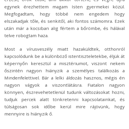
egynek érezhettem magam Isten gyermekei közül.
Megfogadtam, hogy többé nem engedem hogy
elszakadjak tőle, és senkitől, aki fontos számomra. Ezek
után már a kocsiban alig fértem a bőrömbe, és hálával
telve robogtam haza.
Most a vírusveszély miatt hazaküldtek, otthonról
kapcsolódunk be a különböző istentiszteletekbe, éljük át
képernyőn keresztül a misztériumot, viszont nekem
őszintén nagyon hiányzik a személyes találkozás a
Mindenfelettivel. Bár a lelki áldozás hasznos, mégis én
nagyon vágyok a viszontlátásra. Fiatalon nagyon
könnyen, észrevehetetlenül tudunk változásokat hozni,
tudjuk percek alatt tönkretenni kapcsolatainkat, és
túlságosan sok időbe kerül mire rájövünk, hogy
mennyire is hiányzik ő.