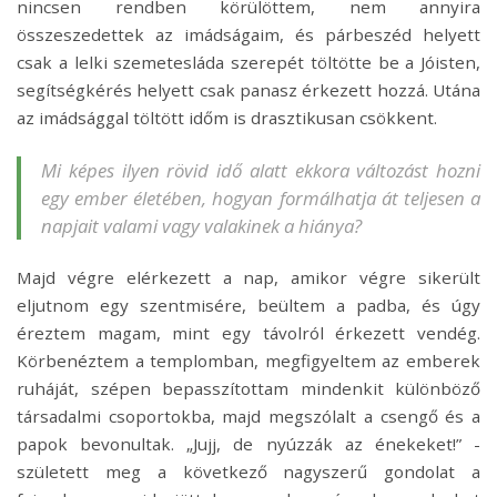
nincsen rendben körülöttem, nem annyira
összeszedettek az imádságaim, és párbeszéd helyett
csak a lelki szemetesláda szerepét töltötte be a Jóisten,
segítségkérés helyett csak panasz érkezett hozzá. Utána
az imádsággal töltött időm is drasztikusan csökkent.
Mi képes ilyen rövid idő alatt ekkora változást hozni
egy ember életében, hogyan formálhatja át teljesen a
napjait valami vagy valakinek a hiánya?
Majd végre elérkezett a nap, amikor végre sikerült
eljutnom egy szentmisére, beültem a padba, és úgy
éreztem magam, mint egy távolról érkezett vendég.
Körbenéztem a templomban, megfigyeltem az emberek
ruháját, szépen bepasszítottam mindenkit különböző
társadalmi csoportokba, majd megszólalt a csengő és a
papok bevonultak. „Jujj, de nyúzzák az énekeket!” -
született meg a következő nagyszerű gondolat a