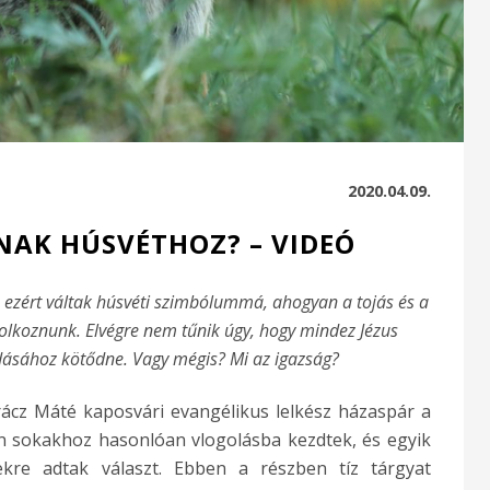
2020.04.09.
NAK HÚSVÉTHOZ? – VIDEÓ
ezért váltak húsvéti szimbólummá, ahogyan a tojás és a
ndolkoznunk. Elvégre nem tűnik úgy, hogy mindez Jézus
dásához kötődne. Vagy mégis? Mi az igazság?
ácz Máté kaposvári evangélikus lelkész házaspár a
n sokakhoz hasonlóan vlogolásba kezdtek, és egyik
kre adtak választ. Ebben a részben tíz tárgyat