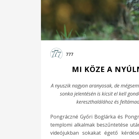
777
MI KÖZE A NYÚL
A nyuszik nagyon aranyosak, de mégsem 
sonka jelentésén is kicsit el kell go
kereszthalálához és feltáma
Pongráczné Győri Boglárka és Pongr
templomi alkalmak beszűntetése utá
videójukban sokakat égető kérdése