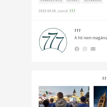
EVANGÉLIKUS
HÚSVÉT
SZOKÁSOK
2020.04.09.
szerző:
777
777
A hit nem magánü
77