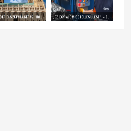
LEKAPCSOLT DÍSZKIVILÁGÍTÁS, HOME OFFICE – ÍGY SPÓROL AZ ENERGIÁVAL A PÉCSI EGYHÁZMEGYE
„EZ EGY ÁLOM BETELJESÜLÉSE” – EGY NAPIG KUKÁSNAK ÁLLT EGY LENGYEL PAP