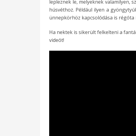
lepleznek le, melyeknek valamilyen, 
húsvéthoz. Például ilyen a gyöngytyúk
ünnepkörhöz kapcsolódása is régóta i
Ha nektek is sikerült felkelteni a fant
videót!