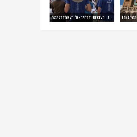
ÖSSZETÖRVE ÉRKEZETT, BÉKÉVEL TÁVOZOTT A MLADIFESTRŐL – EGY FIATAL LÁNY TANÚSÁGTÉTELE