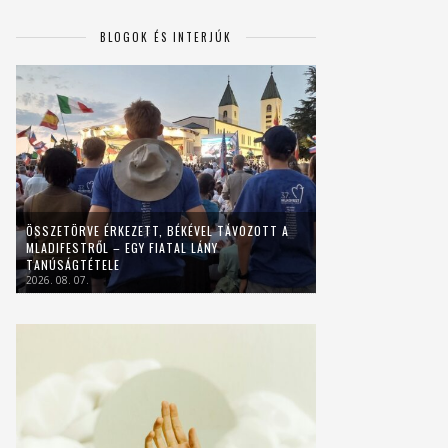
BLOGOK ÉS INTERJÚK
ÖSSZETÖRVE ÉRKEZETT, BÉKÉVEL TÁVOZOTT A
MLADIFESTRŐL – EGY FIATAL LÁNY
TANÚSÁGTÉTELE
2026. 08. 07.