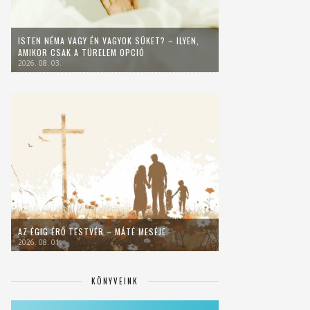
ISTEN NÉMA VAGY ÉN VAGYOK SÜKET? – ILYEN,
AMIKOR CSAK A TÜRELEM OPCIÓ
2026. 08. 03.
AZ ÉGIG ÉRŐ TESTVÉR – MÁTÉ MESÉJE
2026. 08. 01.
KÖNYVEINK