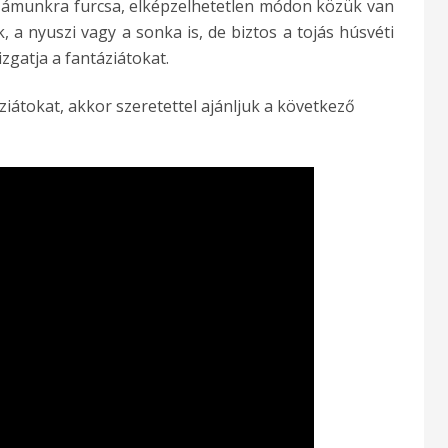
számunkra furcsa, elképzelhetetlen módon közük van
, a nyuszi vagy a sonka is, de biztos a tojás húsvéti
zgatja a fantáziátokat.
áziátokat, akkor szeretettel ajánljuk a következő