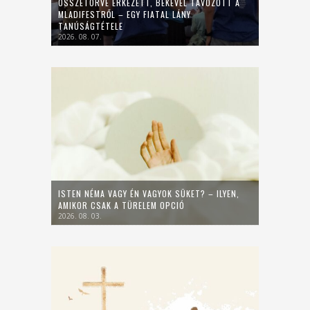
ÖSSZETÖRVE ÉRKEZETT, BÉKÉVEL TÁVOZOTT A
MLADIFESTRŐL – EGY FIATAL LÁNY
TANÚSÁGTÉTELE
2026. 08. 07.
ISTEN NÉMA VAGY ÉN VAGYOK SÜKET? – ILYEN,
AMIKOR CSAK A TÜRELEM OPCIÓ
2026. 08. 03.