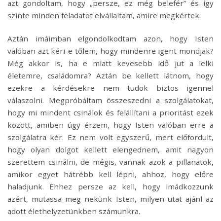
azt gondoltam, hogy „persze, ez még belefér” és így
szinte minden feladatot elvállaltam, amire megkértek.
Aztán imáimban elgondolkodtam azon, hogy Isten
valóban azt kéri-e tőlem, hogy mindenre igent mondjak?
Még akkor is, ha e miatt kevesebb idő jut a lelki
életemre, családomra? Aztán be kellett látnom, hogy
ezekre a kérdésekre nem tudok biztos igennel
válaszolni. Megpróbáltam összeszedni a szolgálatokat,
hogy mi mindent csinálok és felállítani a prioritást ezek
között, amiben úgy érzem, hogy Isten valóban erre a
szolgálatra kér. Ez nem volt egyszerű, mert előfordult,
hogy olyan dolgot kellett elengednem, amit nagyon
szerettem csinálni, de mégis, vannak azok a pillanatok,
amikor egyet hátrébb kell lépni, ahhoz, hogy előre
haladjunk. Ehhez persze az kell, hogy imádkozzunk
azért, mutassa meg nekünk Isten, milyen utat ajánl az
adott élethelyzetünkben számunkra.