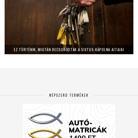
EZ TÖRTÉNIK, MIUTÁN BECSUKÓDTAK A SIXTUS-KÁPOLNA AJTAJAI
NÉPSZERŰ TERMÉKEK