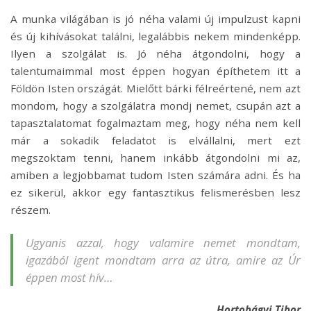
A munka világában is jó néha valami új impulzust kapni
és új kihívásokat találni, legalábbis nekem mindenképp.
Ilyen a szolgálat is. Jó néha átgondolni, hogy a
talentumaimmal most éppen hogyan építhetem itt a
Földön Isten országát. Mielőtt bárki félreértené, nem azt
mondom, hogy a szolgálatra mondj nemet, csupán azt a
tapasztalatomat fogalmaztam meg, hogy néha nem kell
már a sokadik feladatot is elvállalni, mert ezt
megszoktam tenni, hanem inkább átgondolni mi az,
amiben a legjobbamat tudom Isten számára adni. És ha
ez sikerül, akkor egy fantasztikus felismerésben lesz
részem.
Ugyanis azzal, hogy valamire nemet mondtam,
igazából igent mondtam arra az útra, amire az Úr
éppen most hív…
Hortobágyi Tibor