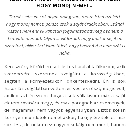
HOGY MONDJ NEMET…
Természetesen sok olyan dolog van, amire Isten azt kéri,
hogy mondj nemet, persze csak a saját érdekedben. Ezúttal
viszont nem ennek kapcsán fogalmazódott meg bennem a
fentebbi mondat. Olyan is előfordul, hogy amikor segíteni
szeretnél, akkor kéri Isten tőled, hogy használd a nem szót is
néha.
Keresztény körökben sok lelkes fiatallal találkozom, akik
szerencsére szeretnek szolgálni a közösségükben,
segíteni a környezetükön, önkénteskedni. Én is sok
hasonló szolgálatban vettem és veszek részt, mégis volt,
amikor azt éreztem, hogy a sok vállalásom már a saját
életem rovására megy, és csak pörögnek az események,
de magammal nem vagyok egyensúlyban. Biztos sokan
könnyen mondotok nemet akkor, ha úgy érzitek, ez már
sok lesz, de nekem ez nagyon sokáig nem ment, hanem