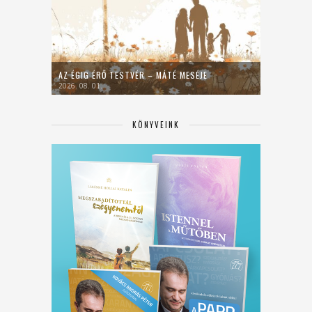
AZ ÉGIG ÉRŐ TESTVÉR – MÁTÉ MESÉJE
2026. 08. 01.
KÖNYVEINK