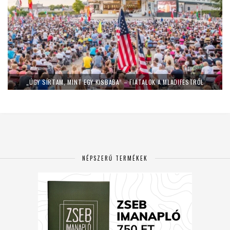
„ÚGY SÍRTAM, MINT EGY KISBABA” – FIATALOK A MLADIFESTRŐL
NÉPSZERŰ TERMÉKEK