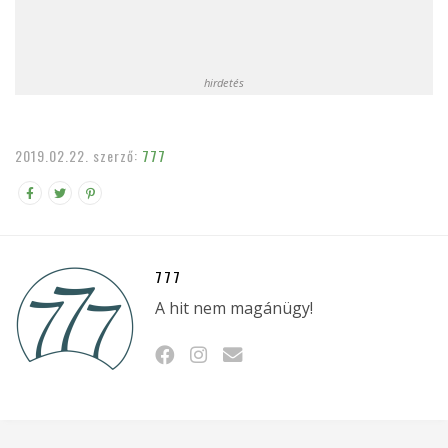
hirdetés
2019.02.22.
szerző:
777
777
A hit nem magánügy!