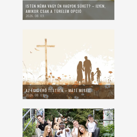
ISTEN NÉMA VAGY ÉN VAGYOK SÜKET? – ILYEN,
AMIKOR CSAK A TÜRELEM OPCIÓ
2026. 08. 03.
AZ ÉGIG ÉRŐ TESTVÉR – MÁTÉ MESÉJE
2026. 08. 01.