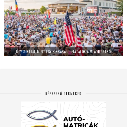
„ÚGY SÍRTAM, MINT EGY KISBABA” – FIATALOK A MLADIFESTRŐL
NÉPSZERŰ TERMÉKEK