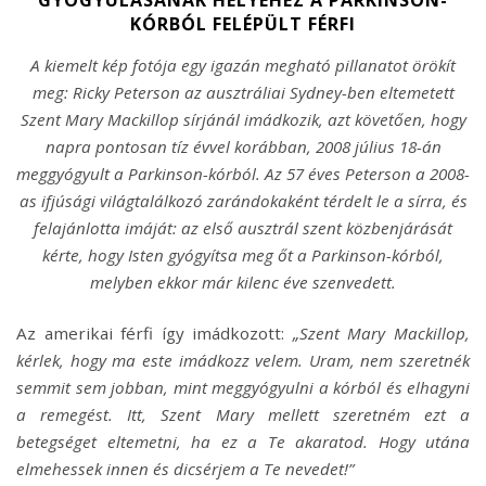
KÓRBÓL FELÉPÜLT FÉRFI
A kiemelt kép fotója egy igazán megható pillanatot örökít
meg: Ricky Peterson az ausztráliai Sydney-ben eltemetett
Szent Mary Mackillop sírjánál imádkozik, azt követően, hogy
napra pontosan tíz évvel korábban, 2008 július 18-án
meggyógyult a Parkinson-kórból. Az 57 éves Peterson a 2008-
as ifjúsági világtalálkozó zarándokaként térdelt le a sírra, és
felajánlotta imáját: az első ausztrál szent közbenjárását
kérte, hogy Isten gyógyítsa meg őt a Parkinson-kórból,
melyben ekkor már kilenc éve szenvedett.
Az amerikai férfi így imádkozott:
„Szent Mary Mackillop,
kérlek, hogy ma este imádkozz velem. Uram, nem szeretnék
semmit sem jobban, mint meggyógyulni a kórból és elhagyni
a remegést. Itt, Szent Mary mellett szeretném ezt a
betegséget eltemetni, ha ez a Te akaratod. Hogy utána
elmehessek innen és dicsérjem a Te nevedet!”