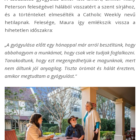
Peterson feleségével hálából visszatért a szent sírjához,
és a történteket elmesélték a Catholic Weekly nevű
hetilapnak. Felesége, Maura így emlékszik vissza a
hihetetlen időszakra:
„A gyógyulása előtt egy hónappal már arról beszéltünk, hogy
abbahagyom a munkámat, hogy csak vele tudjak foglalkozni.
Tanakodtunk, hogy ezt megengedhetjük-e magunknak, mert
nem álltunk jól anyagilag. Tiszta örömöt és hálát éreztem,
amikor megtudtam a gyógyulást.”