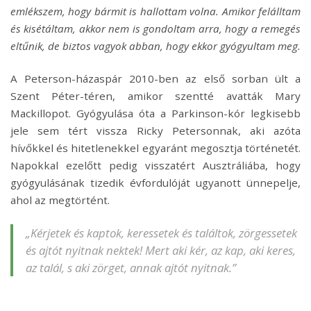
emlékszem, hogy bármit is hallottam volna. Amikor felálltam
és kisétáltam, akkor nem is gondoltam arra, hogy a remegés
eltűnik, de biztos vagyok abban, hogy ekkor gyógyultam meg.
A Peterson-házaspár 2010-ben az első sorban ült a
Szent Péter-téren, amikor szentté avatták Mary
Mackillopot. Gyógyulása óta a Parkinson-kór legkisebb
jele sem tért vissza Ricky Petersonnak, aki azóta
hívőkkel és hitetlenekkel egyaránt megosztja történetét.
Napokkal ezelőtt pedig visszatért Ausztráliába, hogy
gyógyulásának tizedik évfordulóját ugyanott ünnepelje,
ahol az megtörtént.
„Kérjetek és kaptok, keressetek és találtok, zörgessetek
és ajtót nyitnak nektek! Mert aki kér, az kap, aki keres,
az talál, s aki zörget, annak ajtót nyitnak.”