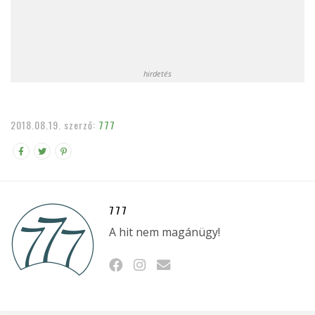
hirdetés
2018.08.19.
szerző:
777
777
A hit nem magánügy!