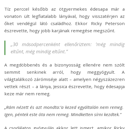
Tíz perccel később az ötgyermekes édesapa már a
vonaton ült legfiatalabb lányával, hogy visszatérjen az
őket vendégül látó családhoz. Ekkor Ricky Peterson
észrevette, hogy jobb karjának remegése megszűnt.
„30 másodpercenként ellenőriztem: ’még mindig
eltűnt, még mindig eltűnt.”
A megdöbbenés és a bizonyosság ellenére nem szólt
semmit senkinek arról, hogy meggyógyult. A
világtalálkozó zárómiséje alatt – amelyen négyszázezren
vettek részt – a lánya, Jessica észrevette, hogy édesapja
keze már nem remeg.
„Rám nézett és azt mondta:’a kezed egyáltalán nem remeg.
Igen, péntek este óta nem remeg. Mindketten sírni kezdtek.”
A csodálatos gyógyulás akkor lett ismert, amikor Ricky