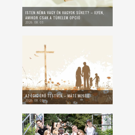
ISTEN NÉMA VAGY ÉN VAGYOK SÜKET? – ILYEN,
AMIKOR CSAK A TÜRELEM OPCIÓ
2026. 08. 03.
AZ ÉGIG ÉRŐ TESTVÉR – MÁTÉ MESÉJE
2026. 08. 01.