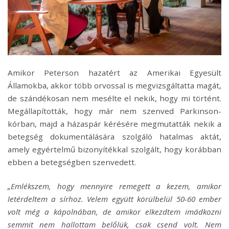
Amikor Peterson hazatért az Amerikai Egyesült
Államokba, akkor több orvossal is megvizsgáltatta magát,
de szándékosan nem mesélte el nekik, hogy mi történt.
Megállapították, hogy már nem szenved Parkinson-
kórban, majd a házaspár kérésére megmutatták nekik a
betegség dokumentálására szolgáló hatalmas aktát,
amely egyértelmű bizonyítékkal szolgált, hogy korábban
ebben a betegségben szenvedett.
„Emlékszem, hogy mennyire remegett a kezem, amikor
letérdeltem a sírhoz. Velem együtt körülbelül 50-60 ember
volt még a kápolnában, de amikor elkezdtem imádkozni
semmit nem hallottam belőlük, csak csend volt. Nem