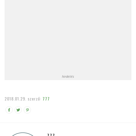
hirdetés
2018.01.29.
szerző:
777
777