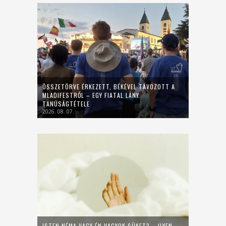
ÖSSZETÖRVE ÉRKEZETT, BÉKÉVEL TÁVOZOTT A
MLADIFESTRŐL – EGY FIATAL LÁNY
TANÚSÁGTÉTELE
2026. 08. 07.
ISTEN NÉMA VAGY ÉN VAGYOK SÜKET? – ILYEN,