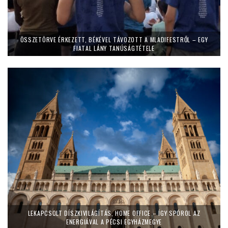
ÖSSZETÖRVE ÉRKEZETT, BÉKÉVEL TÁVOZOTT A MLADIFESTRŐL – EGY
FIATAL LÁNY TANÚSÁGTÉTELE
LEKAPCSOLT DÍSZKIVILÁGÍTÁS, HOME OFFICE – ÍGY SPÓROL AZ
ENERGIÁVAL A PÉCSI EGYHÁZMEGYE