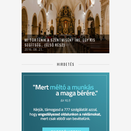
MI TÖRTÉNIK A SZENTMISÉN? ÍME, EGY KIS
SEGÍTSÉG… (ELSŐ RÉSZ)
2016. 08. 21.
HIRDETÉS