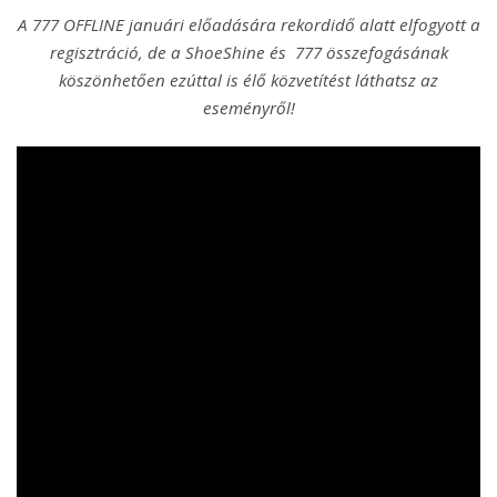
A 777 OFFLINE januári előadására rekordidő alatt elfogyott a
regisztráció, de a ShoeShine és 777 összefogásának
köszönhetően ezúttal is élő közvetítést láthatsz az
eseményről!