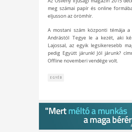
Az Ösvény ifjúsági magazin 2015 dec
meg számai papír és online formában
eljusson az örömhír.
A mostani szám központi témája a k
Andrástól Tegye le a kezét, aki kér
Lajossal, az egyik legsikeresebb ma
pedig Együtt járunk! Jól járunk? cím
Offline novemberi vendége volt.
EGYÉB