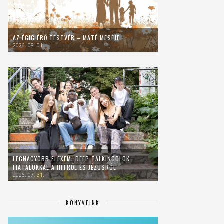
AZ ÉGIG ÉRŐ TESTVÉR – MÁTÉ MESÉJE
2026. 08. 01.
LEGNAGYOBB FLEXEM: DEEP TALKINGOLOK
FIATALOKKAL A HITRŐL ÉS JÉZUSRÓL
2026. 07. 31.
KÖNYVEINK