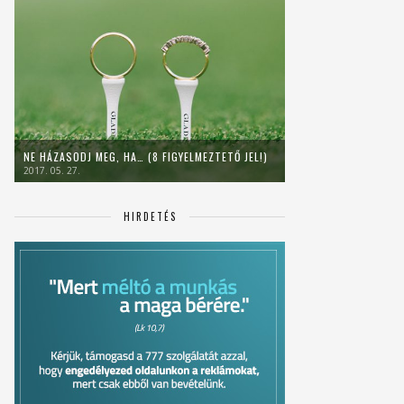
NE HÁZASODJ MEG, HA… (8 FIGYELMEZTETŐ JEL!)
2017. 05. 27.
HIRDETÉS