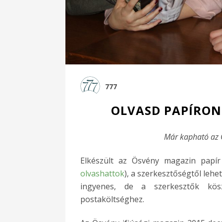
777
OLVASD PAPÍRON
Már kapható az 
Elkészült az Ösvény magazin papír
olvashattok
), a szerkesztőségtől leh
ingyenes, de a szerkesztők kö
postaköltséghez.