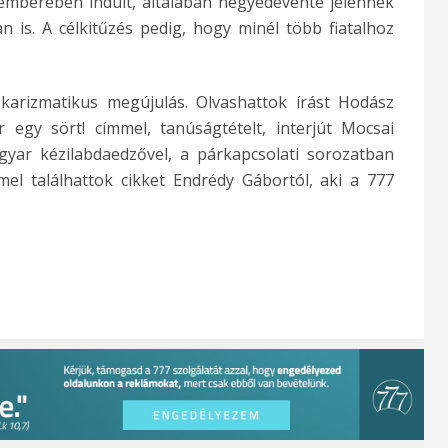
emberében indult, általában negyedévente jelennek
 is. A célkitűzés pedig, hogy minél több fiatalhoz
arizmatikus megújulás. Olvashattok írást Hodász
 egy sört! címmel, tanúságtételt, interjút Mocsai
gyar kézilabdaedzővel, a párkapcsolati sorozatban
mel találhattok cikket Endrédy Gábortól, aki a 777