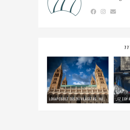
77
LEKAPCSOLT DÍSZKIVILÁGÍTÁS, HOME OFFICE – ÍGY SPÓROL AZ ENERGIÁVAL A PÉCSI EGYHÁZMEGYE