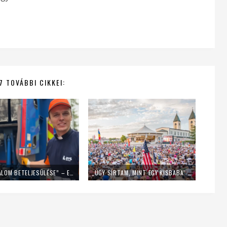
7 TOVÁBBI CIKKEI:
„EZ EGY ÁLOM BETELJESÜLÉSE” – EGY NAPIG KUKÁSNAK ÁLLT EGY LENGYEL PAP
„ÚGY SÍRTAM, MINT EGY KISBABA” – FIATALOK A MLADIFESTRŐL