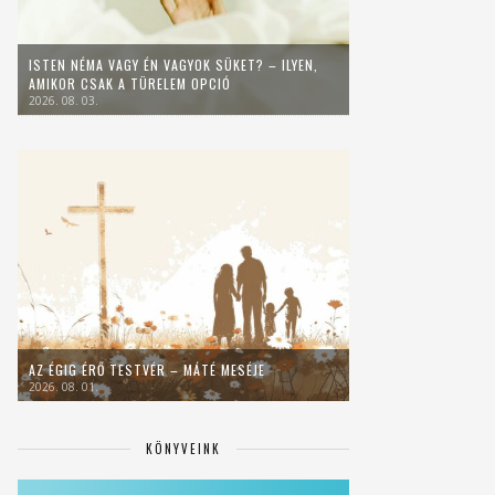
ISTEN NÉMA VAGY ÉN VAGYOK SÜKET? – ILYEN,
AMIKOR CSAK A TÜRELEM OPCIÓ
2026. 08. 03.
AZ ÉGIG ÉRŐ TESTVÉR – MÁTÉ MESÉJE
2026. 08. 01.
KÖNYVEINK