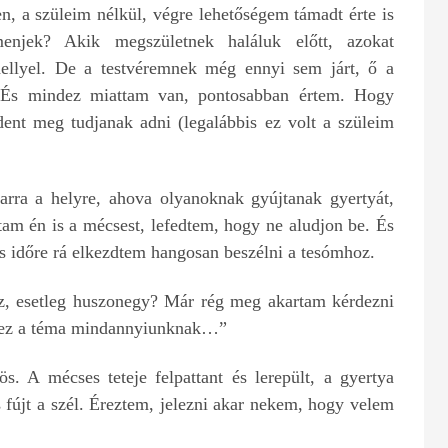
, a szüleim nélkül, végre lehetőségem támadt érte is
njek? Akik megszületnek haláluk előtt, azokat
hellyel. De a testvéremnek még ennyi sem járt, ő a
 És mindez miattam van, pontosabban értem. Hogy
nt meg tudjanak adni (legalábbis ez volt a szüleim
arra a helyre, ahova olyanoknak gyújtanak gyertyát,
tam én is a mécsest, lefedtem, hogy ne aludjon be. És
s időre rá elkezdtem hangosan beszélni a tesómhoz.
z, esetleg huszonegy? Már rég meg akartam kérdezni
fáj ez a téma mindannyiunknak…”
s. A mécses teteje felpattant és lerepült, a gyertya
s fújt a szél. Éreztem, jelezni akar nekem, hogy velem