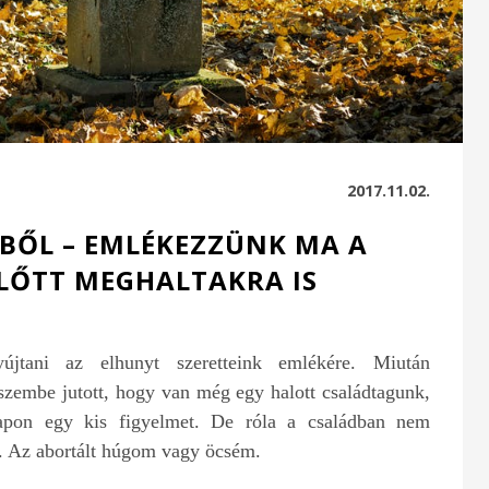
2017.11.02.
BŐL – EMLÉKEZZÜNK MA A
ELŐTT MEGHALTAKRA IS
jtani az elhunyt szeretteink emlékére. Miután
eszembe jutott, hogy van még egy halott családtagunk,
apon egy kis figyelmet. De róla a családban nem
m. Az abortált húgom vagy öcsém.