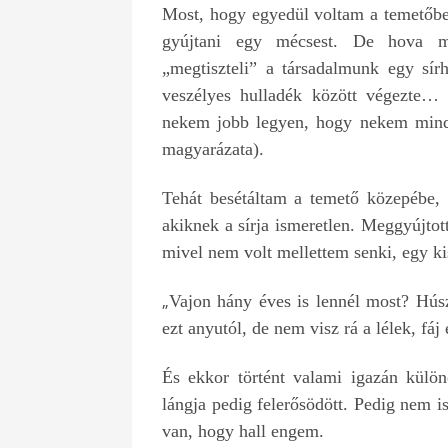
Most, hogy egyedül voltam a temetőben
gyújtani egy mécsest. De hova me
„megtiszteli” a társadalmunk egy sír
veszélyes hulladék között végezte…
nekem jobb legyen, hogy nekem minde
magyarázata).
Tehát besétáltam a temető közepébe, 
akiknek a sírja ismeretlen. Meggyújtot
mivel nem volt mellettem senki, egy ki
„
Vajon hány éves is lennél most? Hús
ezt anyutól, de nem visz rá a lélek, 
És ekkor történt valami igazán különö
lángja pedig felerősödött. Pedig nem i
van, hogy hall engem.