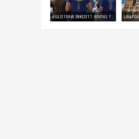
ÖSSZETÖRVE ÉRKEZETT, BÉKÉVEL TÁVOZOTT A MLADIFESTRŐL – EGY FIATAL LÁNY TANÚSÁGTÉTELE