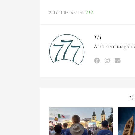
2017.11.02.
szerző:
777
777
A hit nem magánü
77