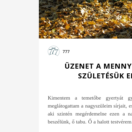
777
ÜZENET A MENNY
SZÜLETÉSÜK 
Kimentem a temetőbe gyertyát gyú
meglátogattam a nagyszüleim sírjait, 
aki szintén megérdemelne ezen a n
beszélünk, ő tabu. Ő a halott testvére