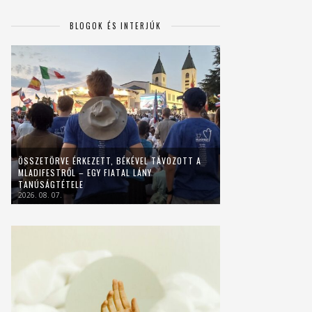
BLOGOK ÉS INTERJÚK
ÖSSZETÖRVE ÉRKEZETT, BÉKÉVEL TÁVOZOTT A
MLADIFESTRŐL – EGY FIATAL LÁNY
TANÚSÁGTÉTELE
2026. 08. 07.