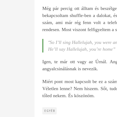
Még pár percig ott álltam és beszélge
bekapcsoltam shuffle-ben a dalokat, é
szám, ami már rég fenn volt a tel
rendesen. Most viszont felfigyeltem a
“
So I’ll sing Hallelujah, you were
He’ll say Hallelujah, you’re home”
Igen, te már ott vagy az Úrnál. An
angyalcsinálásnak is nevezik.
Miért pont most kapcsolt be ez a szám
Véletlen lenne? Nem hiszem. Sőt, tud
tőled nekem. És köszönöm.
EGYÉB