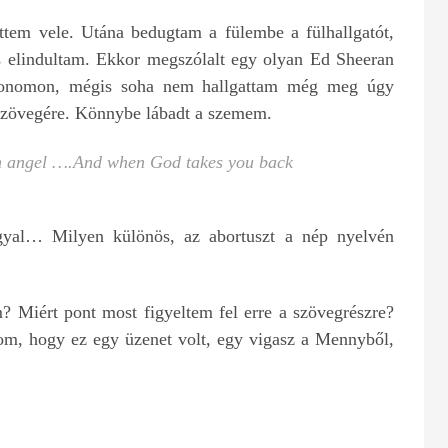
ttem vele. Utána bedugtam a fülembe a fülhallgatót,
s elindultam. Ekkor megszólalt egy olyan Ed Sheeran
efonomon, mégis soha nem hallgattam még meg úgy
 szövegére. Könnybe lábadt a szemem.
 an angel ….And when God takes you back
gyal… Milyen különös, az abortuszt a nép nyelvén
? Miért pont most figyeltem fel erre a szövegrészre?
om, hogy ez egy üzenet volt, egy vigasz a Mennyből,