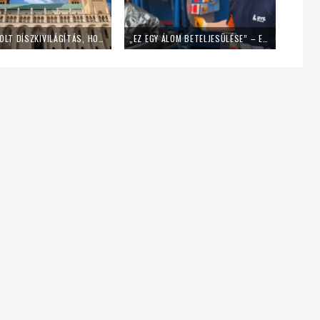
LEKAPCSOLT DÍSZKIVILÁGÍTÁS, HOME OFFICE – ÍGY SPÓROL AZ ENERGIÁVAL A PÉCSI EGYHÁZMEGYE
„EZ EGY ÁLOM BETELJESÜLÉSE” – EGY NAPIG KUKÁSNAK ÁLLT EGY LENGYEL PAP