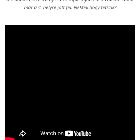
már a 4. helyre jött fel. Nektek hogy tetszik?