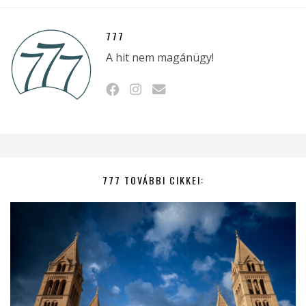
777
A hit nem magánügy!
777 TOVÁBBI CIKKEI: