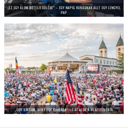
„EZ EGY ÁLOM BETELJESÜLÉSE” – EGY NAPIG KUKÁSNAK ÁLLT EGY LENGYEL
PAP
„ÚGY SÍRTAM, MINT EGY KISBABA” – FIATALOK A MLADIFESTRŐL