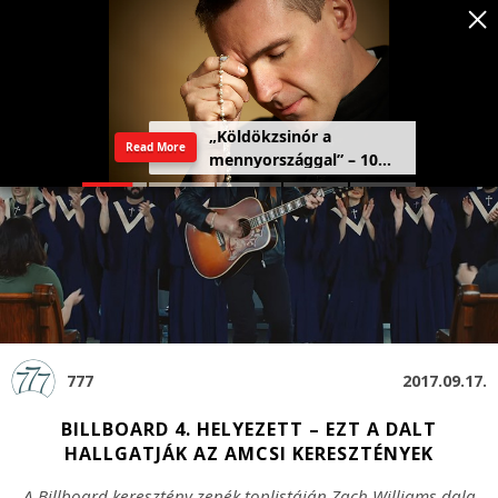
„Köldökzsinór a
Read More
mennyországgal” – 10
férfi vallomása a
rózsafüzérről
777
2017.09.17.
BILLBOARD 4. HELYEZETT – EZT A DALT
HALLGATJÁK AZ AMCSI KERESZTÉNYEK
A Billboard keresztény zenék toplistáján Zach Williams dala