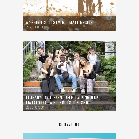
AZ ÉGIG ÉRŐ TESTVÉR – MÁTÉ MESÉJE
2026. 08. 01.
LEGNAGYOBB FLEXEM: DEEP TALKINGOLOK
FIATALOKKAL A HITRŐL ÉS JÉZUSRÓL
2026. 07. 31.
KÖNYVEINK