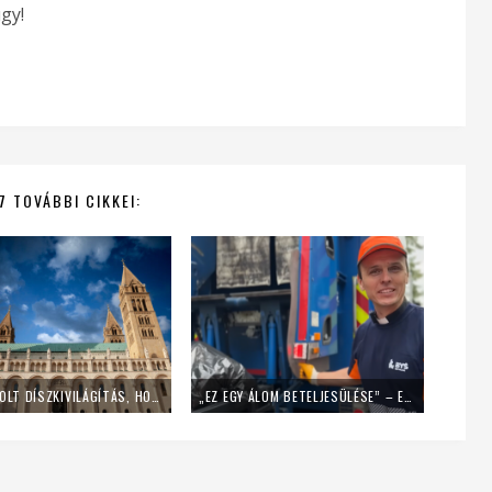
gy!
7 TOVÁBBI CIKKEI:
LEKAPCSOLT DÍSZKIVILÁGÍTÁS, HOME OFFICE – ÍGY SPÓROL AZ ENERGIÁVAL A PÉCSI EGYHÁZMEGYE
„EZ EGY ÁLOM BETELJESÜLÉSE” – EGY NAPIG KUKÁSNAK ÁLLT EGY LENGYEL PAP