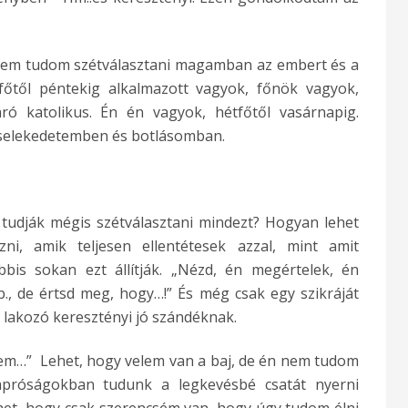
 nem tudom szétválasztani magamban az embert és a
főtől péntekig alkalmazott vagyok, főnök vagyok,
ó katolikus. Én én vagyok, hétfőtől vasárnapig.
selekedetemben és botlásomban.
dják mégis szétválasztani mindezt? Hogyan lehet
ni, amik teljesen ellentétesek azzal, mint amit
is sokan ezt állítják. „Nézd, én megértelek, én
., de értsd meg, hogy…!” És még csak egy szikráját
k lakozó keresztényi jó szándéknak.
em…” Lehet, hogy velem van a baj, de én nem tudom
apróságokban tudunk a legkevésbé csatát nyerni