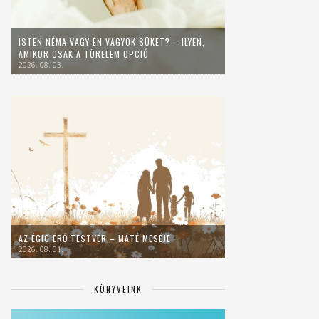
ISTEN NÉMA VAGY ÉN VAGYOK SÜKET? – ILYEN,
AMIKOR CSAK A TÜRELEM OPCIÓ
2026. 08. 03.
AZ ÉGIG ÉRŐ TESTVÉR – MÁTÉ MESÉJE
2026. 08. 01.
KÖNYVEINK