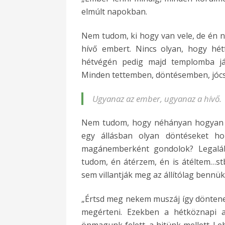
elmúlt napokban.
Nem tudom, ki hogy van vele, de én
hívő embert. Nincs olyan, hogy hét
hétvégén pedig majd templomba jár
Minden tettemben, döntésemben, jóc
Ugyanaz az ember, ugyanaz a hívő.
Nem tudom, hogy néhányan hogyan tu
egy állásban olyan döntéseket hoz
magánemberként gondolok? Legalább
tudom, én átérzem, én is átéltem…stb
sem villantják meg az állítólag bennü
„Értsd meg nekem muszáj így dönten
megérteni. Ezekben a hétköznapi 