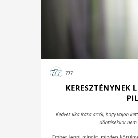
777
KERESZTÉNYNEK L
PI
Kedves Ilka írása arról, hogy vajon ket
döntésekkor nem 
„Ember lenni mindig, minden körülm