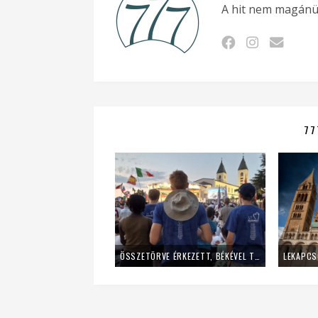
A hit nem magánü
77
ÖSSZETÖRVE ÉRKEZETT, BÉKÉVEL TÁVOZOTT A MLADIFESTRŐL – EGY FIATAL LÁNY TANÚSÁGTÉTELE