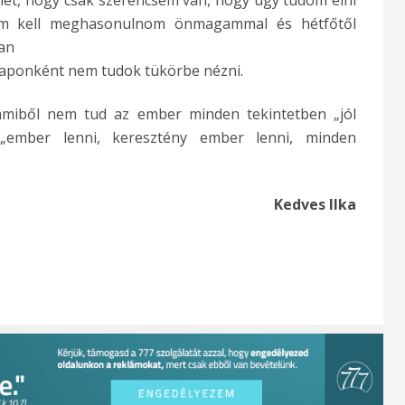
ehet, hogy csak szerencsém van, hogy úgy tudom élni
m kell meghasonulnom önmagammal és hétfőtől
yan
aponként nem tudok tükörbe nézni.
amiből nem tud az ember minden tekintetben „jól
 „ember lenni, keresztény ember lenni, minden
Kedves Ilka