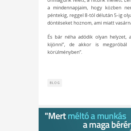
önmagunk felett, a hitünk mellett. L
a mindennapjaim, hogy közben ne
péntekig, reggel 8-tól délután 5-ig ol
döntéseket hoznom, ami miatt vasárn
És bár néha adódik olyan helyzet, 
kijönni”, de akkor is megpróbál
körülményben”.
BLOG