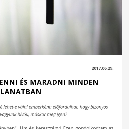
2017.06.29.
ENNI ÉS MARADNI MINDEN
LLANATBAN
té lehet-e válni emberként: előfordulhat, hogy bizonyos
vagyunk hívők, máskor meg igen?
ényben” Hm..és keresztényi. Ezen gondolkodtam az