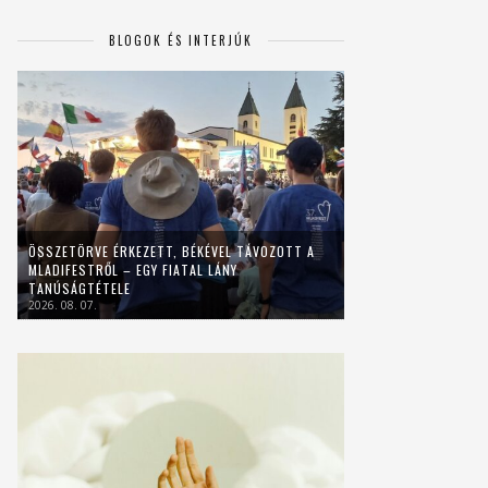
BLOGOK ÉS INTERJÚK
ÖSSZETÖRVE ÉRKEZETT, BÉKÉVEL TÁVOZOTT A
MLADIFESTRŐL – EGY FIATAL LÁNY
TANÚSÁGTÉTELE
2026. 08. 07.