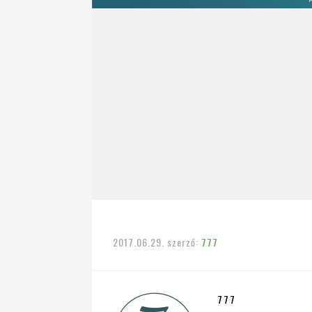
2017.06.29.
szerző:
777
777