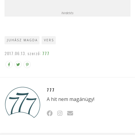
hirdetés
JUHÁSZ MAGDA
VERS
2017.06.13.
szerző:
777
777
A hit nem magánügy!