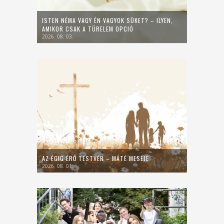
ISTEN NÉMA VAGY ÉN VAGYOK SÜKET? – ILYEN,
AMIKOR CSAK A TÜRELEM OPCIÓ
2026. 08. 03.
AZ ÉGIG ÉRŐ TESTVÉR – MÁTÉ MESÉJE
2026. 08. 01.