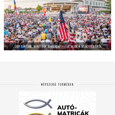
„ÚGY SÍRTAM, MINT EGY KISBABA” – FIATALOK A MLADIFESTRŐL
NÉPSZERŰ TERMÉKEK