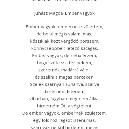
Juhász Magda: Ember vagyok
Ember vagyok, embernek születtem,
de belül mégis valami más,
kősziklák közt vergődő porszem,
könnycseppben létező kacagás.
Ember vagyok, de néha érzem,
hogy szűk ez a tér nekem,
szeretnék madárrá válni,
és szállni a magas bérceken.
Szelek szárnyán suhanva, szállva
dicsérném Istenem,
viharban, fagyban meg nem állva,
hirdetném Őt, a végtelent.
De ember vagyok, embernek születtem,
egy földhöz ragadt isteni más,
szárnyak nélkül hirdetem mégis