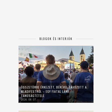
BLOGOK ÉS INTERJÚK
ÖSSZETÖRVE ÉRKEZETT, BÉKÉVEL TÁVOZOTT A
MLADIFESTRŐL – EGY FIATAL LÁNY
TANÚSÁGTÉTELE
2026. 08. 07.