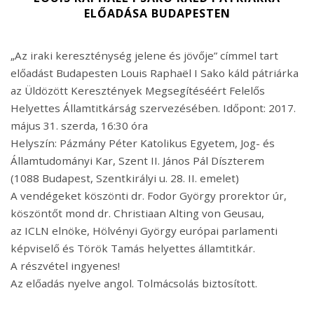
ELŐADÁSA BUDAPESTEN
„Az iraki kereszténység jelene és jövője” címmel tart
előadást Budapesten Louis Raphaël I Sako káld pátriárka
az Üldözött Keresztények Megsegítéséért Felelős
Helyettes Államtitkárság szervezésében. Időpont: 2017.
május 31. szerda, 16:30 óra
Helyszín: Pázmány Péter Katolikus Egyetem, Jog- és
Államtudományi Kar, Szent II. János Pál Díszterem
(1088 Budapest, Szentkirályi u. 28. II. emelet)
A vendégeket köszönti dr. Fodor György prorektor úr,
köszöntőt mond dr. Christiaan Alting von Geusau,
az ICLN elnöke, Hölvényi György európai parlamenti
képviselő és Török Tamás helyettes államtitkár.
A részvétel ingyenes!
Az előadás nyelve angol. Tolmácsolás biztosított.