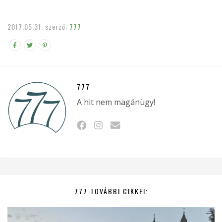
2017.05.31.
szerző:
777
777
A hit nem magánügy!
777 TOVÁBBI CIKKEI: