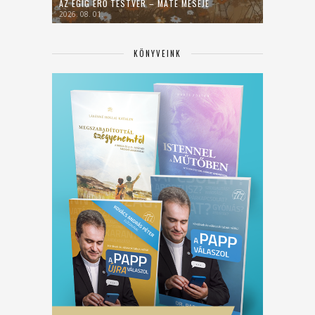
AZ ÉGIG ÉRŐ TESTVÉR – MÁTÉ MESÉJE
2026. 08. 01.
KÖNYVEINK