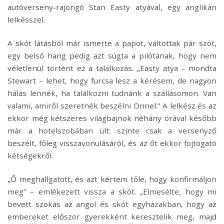
autóverseny-rajongó Stan Easty atyával, egy anglikán
lelkésszel.
A skót látásból már ismerte a papot, váltottak pár szót,
egy belső hang pedig azt súgta a pilótának, hogy nem
véletlenül történt ez a találkozás. „Easty atya – mondta
Stewart – lehet, hogy furcsa lesz a kérésem, de nagyon
hálás lennék, ha találkozni tudnánk a szállásomon. Van
valami, amiről szeretnék beszélni Önnel.” A lelkész és az
ekkor még kétszeres világbajnok néhány órával később
már a hotelszobában ült: szinte csak a versenyző
beszélt, főleg visszavonulásáról, és az őt ekkor fojtogató
kétségekről.
„Ő meghallgatott, és azt kértem tőle, hogy konfirmáljon
meg” – emlékezett vissza a skót. „Elmesélte, hogy mi
bevett szokás az angol és skót egyházakban, hogy az
embereket először gyerekként keresztelik meg, majd