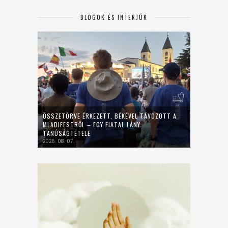
BLOGOK ÉS INTERJÚK
ÖSSZETÖRVE ÉRKEZETT, BÉKÉVEL TÁVOZOTT A
MLADIFESTRŐL – EGY FIATAL LÁNY
TANÚSÁGTÉTELE
2026. 08. 07.