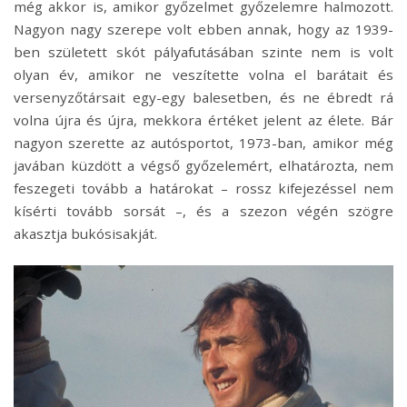
még akkor is, amikor győzelmet győzelemre halmozott.
Nagyon nagy szerepe volt ebben annak, hogy az 1939-
ben született skót pályafutásában szinte nem is volt
olyan év, amikor ne veszítette volna el barátait és
versenyzőtársait egy-egy balesetben, és ne ébredt rá
volna újra és újra, mekkora értéket jelent az élete. Bár
nagyon szerette az autósportot, 1973-ban, amikor még
javában küzdött a végső győzelemért, elhatározta, nem
feszegeti tovább a határokat – rossz kifejezéssel nem
kísérti tovább sorsát –, és a szezon végén szögre
akasztja bukósisakját.