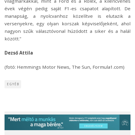
világmárkákkal, mint a Ford és a Rolex, a kilencvenes
évek végén pedig saját F1-es csapatot alapított. De
manapság, a nyolcvanhoz közelítve is elutazik a
versenyekre, egy olyan korszak képviselőjeként, ahol
nagyon szűk választóvonal húzódott a siker és a halál
között.”
Dezső Attila
(fotó: Hemmings Motor News, The Sun, Formula1.com)
EGYÉB