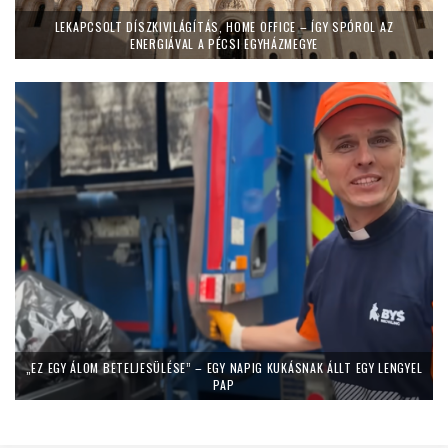
LEKAPCSOLT DÍSZKIVILÁGÍTÁS, HOME OFFICE – ÍGY SPÓROL AZ
ENERGIÁVAL A PÉCSI EGYHÁZMEGYE
„EZ EGY ÁLOM BETELJESÜLÉSE” – EGY NAPIG KUKÁSNAK ÁLLT EGY LENGYEL
PAP