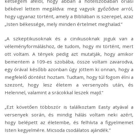
kétségem afelől, hogy abban a hotelszobában óriási
békével lettem megáldva: meg vagyok győződve arról,
hogy ugyanaz történt, amely a Bibliában is szerepel, azaz
„Isten békessége, mely minden értelmet meghalad.”
„A szkeptikusoknak és a cinikusoknak joguk van a
véleményformáláshoz, de tudom, hogy mi történt, mert
ott voltam. A tények pedig azt mutatják, hogy amikor
bementem a 109-es szobába, össze voltam zavarodva,
egy órával később azonban úgy jöttem ki onnan, hogy a
megfelelő döntést hoztam. Tudtam, hogy túl fogom élni a
szezont, hogy lesz életem a versenyzés után, és
Helennel, valamint a srácokkal leszek majd.”
„Ezt követően többször is találkoztam Easty atyával a
versenyek során, és mindig hálás voltam neki azért,
hogy belépett az életembe, és felhívta a figyelmemet
Isten kegyelmére. Micsoda csodálatos ajándék.”