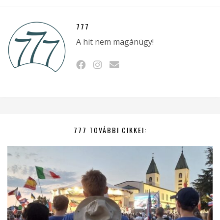
777
A hit nem magánügy!
777 TOVÁBBI CIKKEI: