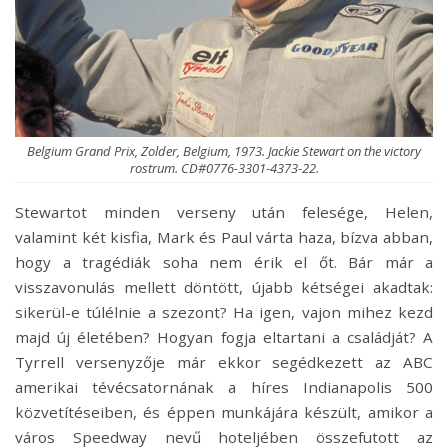
Belgium Grand Prix, Zolder, Belgium, 1973. Jackie Stewart on the victory
rostrum. CD#0776-3301-4373-22.
Stewartot minden verseny után felesége, Helen,
valamint két kisfia, Mark és Paul várta haza, bízva abban,
hogy a tragédiák soha nem érik el őt. Bár már a
visszavonulás mellett döntött, újabb kétségei akadtak:
sikerül-e túlélnie a szezont? Ha igen, vajon mihez kezd
majd új életében? Hogyan fogja eltartani a családját? A
Tyrrell versenyzője már ekkor segédkezett az ABC
amerikai tévécsatornának a híres Indianapolis 500
közvetítéseiben, és éppen munkájára készült, amikor a
város Speedway nevű hoteljében összefutott az