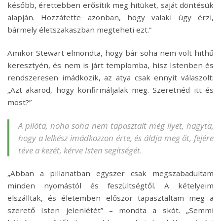
később, érettebben erősítik meg hitüket, saját döntésük
alapján. Hozzátette azonban, hogy valaki úgy érzi,
bármely életszakaszban megteheti ezt.”
Amikor Stewart elmondta, hogy bár soha nem volt hithű
keresztyén, és nem is járt templomba, hisz Istenben és
rendszeresen imádkozik, az atya csak ennyit válaszolt:
„Azt akarod, hogy konfirmáljalak meg. Szeretnéd itt és
most?”
A pilóta, noha soha nem tapasztalt még ilyet, hagyta,
hogy a lelkész imádkozzon érte, és áldja meg őt, fejére
téve a kezét, kérve Isten segítségét.
„Abban a pillanatban egyszer csak megszabadultam
minden nyomástól és feszültségtől. A kételyeim
elszálltak, és életemben először tapasztaltam meg a
szerető Isten jelenlétét” – mondta a skót. „Semmi