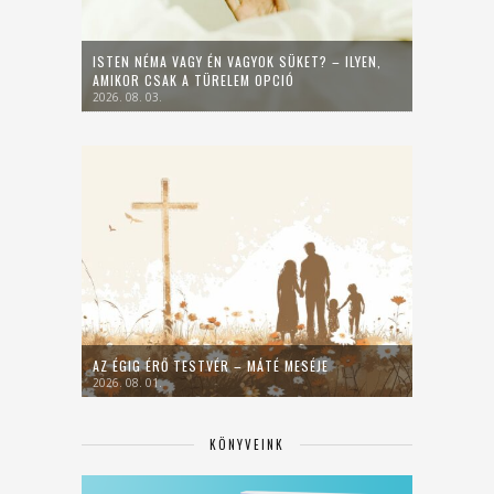
ISTEN NÉMA VAGY ÉN VAGYOK SÜKET? – ILYEN,
AMIKOR CSAK A TÜRELEM OPCIÓ
2026. 08. 03.
AZ ÉGIG ÉRŐ TESTVÉR – MÁTÉ MESÉJE
2026. 08. 01.
KÖNYVEINK