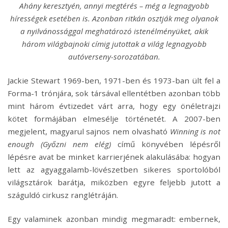
Ahány keresztyén, annyi megtérés – még a legnagyobb
hírességek esetében is. Azonban ritkán osztják meg olyanok
a nyilvánossággal meghatározó istenélményüket, akik
három világbajnoki címig jutottak a világ legnagyobb
autóverseny-sorozatában.
Jackie Stewart 1969-ben, 1971-ben és 1973-ban ült fel a
Forma-1 trónjára, sok társával ellentétben azonban több
mint három évtizedet várt arra, hogy egy önéletrajzi
kötet formájában elmesélje történetét. A 2007-ben
megjelent, magyarul sajnos nem olvasható
Winning is not
enough (Győzni nem elég)
című könyvében lépésről
lépésre avat be minket karrierjének alakulásába: hogyan
lett az agyaggalamb-lövészetben sikeres sportolóból
világsztárok barátja, miközben egyre feljebb jutott a
száguldó cirkusz ranglétráján.
Egy valaminek azonban mindig megmaradt: embernek,