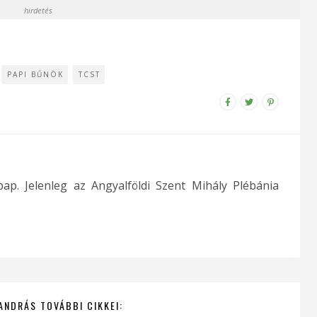
hirdetés
PAPI BŰNÖK
TCST
pap. Jelenleg az Angyalföldi Szent Mihály Plébánia
ANDRÁS TOVÁBBI CIKKEI: