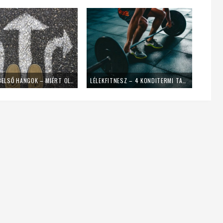
BÉNÍTÓ BELSŐ HANGOK – MIÉRT OLYAN NEHÉZ SZABADULNI A BŰNTŐL? (ÚJABB LELKI TANÁCSOK KEZDŐKNEK)
LÉLEKFITNESZ – 4 KONDITERMI TANÁCS A LELKI ÉLETRE