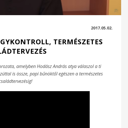
2017.05.02.
 AGYKONTROLL, TERMÉSZETES
LÁDTERVEZÉS
sorozata, amelyben Hodász András atya válaszol a ti
ezúttal is össze, papi bűnöktől egészen a természetes
családtervezésig!