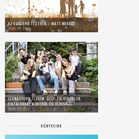
AZ ÉGIG ÉRŐ TESTVÉR – MÁTÉ MESÉJE
2026. 08. 01.
LEGNAGYOBB FLEXEM: DEEP TALKINGOLOK
FIATALOKKAL A HITRŐL ÉS JÉZUSRÓL
2026. 07. 31.
KÖNYVEINK