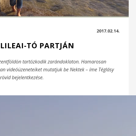
2017.02.14.
ALILEAI-TÓ PARTJÁN
Szentföldön tartózkodik zarándoklaton. Hamarosan
ban videóüzeneteiket mutatjuk be Nektek – íme Téglásy
rövid bejelentkezése.