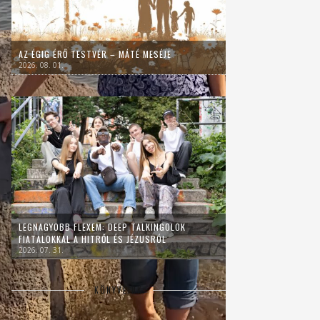
AZ ÉGIG ÉRŐ TESTVÉR – MÁTÉ MESÉJE
2026. 08. 01.
LEGNAGYOBB FLEXEM: DEEP TALKINGOLOK
FIATALOKKAL A HITRŐL ÉS JÉZUSRÓL
2026. 07. 31.
KÖNYVEINK