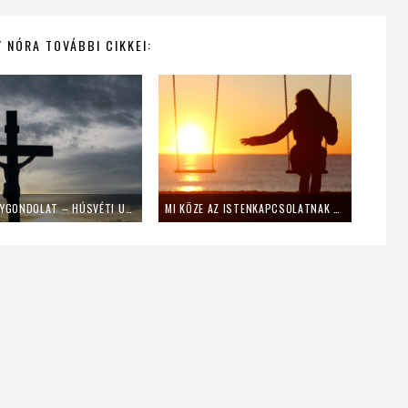
 NÓRA TOVÁBBI CIKKEI:
#CSAKEGYGONDOLAT – HÚSVÉTI UTÓIRAT
MI KÖZE AZ ISTENKAPCSOLATNAK A SZINGLISÉGHEZ? ÉS MIÉRT BÁLVÁNYOZZUK A PÁRKAPCSOLATOT/HÁZASSÁGOT?