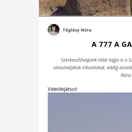
Téglásy Nóra
A 777 A G
Szerkesztőségünk több tagja is a 
olvashatjátok írásaitokat, addig azon
Nóra 
Videólejátszó