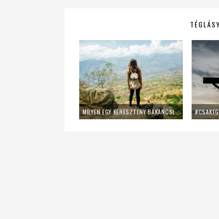
TÉGLÁSY
MILYEN EGY KERESZTÉNY BAKANCSLISTA? – 6+1 ÖTLET