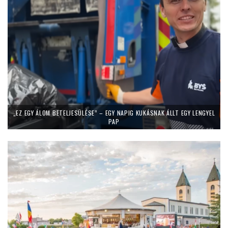
„EZ EGY ÁLOM BETELJESÜLÉSE” – EGY NAPIG KUKÁSNAK ÁLLT EGY LENGYEL
PAP