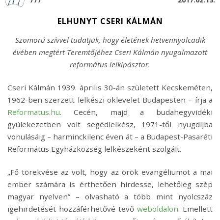
ELHUNYT CSERI KÁLMÁN
Szomorú szívvel tudatjuk, hogy életének hetvennyolcadik
évében megtért Teremtőjéhez Cseri Kálmán nyugalmazott
református lelkipásztor.
Cseri Kálmán 1939. április 30-án született Kecskeméten,
1962-ben szerzett lelkészi oklevelet Budapesten – írja a
Reformatus.hu
. Cecén, majd a budahegyvidéki
gyülekezetben volt segédlelkész, 1971-től nyugdíjba
vonulásáig – harminckilenc éven át – a Budapest-Pasaréti
Református Egyházközség lelkészeként szolgált.
„Fő törekvése az volt, hogy az örök evangéliumot a mai
ember számára is érthetően hirdesse, lehetőleg szép
magyar nyelven” – olvasható a több mint nyolcszáz
igehirdetését hozzáférhetővé tevő
weboldalon
. Emellett