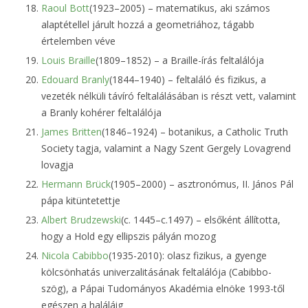
Raoul Bott
(1923–2005) – matematikus, aki számos
alaptétellel járult hozzá a geometriához, tágabb
értelemben véve
Louis Braille
(1809–1852) – a Braille-írás feltalálója
Edouard Branly
(1844–1940) – feltaláló és fizikus, a
vezeték nélküli távíró feltalálásában is részt vett, valamint
a Branly kohérer feltalálója
James Britten
(1846–1924) – botanikus, a Catholic Truth
Society tagja, valamint a Nagy Szent Gergely Lovagrend
lovagja
Hermann Brück
(1905–2000) – asztronómus, II. János Pál
pápa kitüntetettje
Albert Brudzewski
(c. 1445–c.1497) – elsőként állította,
hogy a Hold egy ellipszis pályán mozog
Nicola Cabibbo
(1935-2010): olasz fizikus, a gyenge
kölcsönhatás univerzalitásának feltalálója (Cabibbo-
szög), a Pápai Tudományos Akadémia elnöke 1993-től
egészen a haláláig