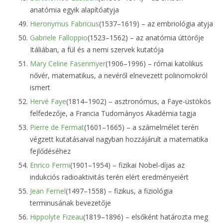
anatómia egyik alapítóatyja
Hieronymus Fabricius
(1537–1619) – az embriológia atyja
Gabriele Falloppio
(1523–1562) – az anatómia úttörője
Itáliában, a fül és a nemi szervek kutatója
Mary Celine Fasenmyer
(1906–1996) – római katolikus
nővér, matematikus, a nevéről elnevezett polinomokról
ismert
Hervé Faye
(1814–1902) – asztronómus, a Faye-üstökös
felfedezője, a Francia Tudományos Akadémia tagja
Pierre de Fermat
(1601–1665) – a számelmélet terén
végzett kutatásaival nagyban hozzájárult a matematika
fejlődéséhez
Enrico Fermi
(1901–1954) – fizikai Nobel-díjas az
indukciós radioaktivitás terén elért eredményeiért
Jean Fernel
(1497–1558) – fizikus, a fiziológia
terminusának bevezetője
Hippolyte Fizeau
(1819–1896) – elsőként határozta meg