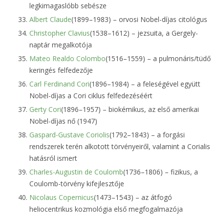
legkimagaslóbb sebésze
Albert Claude
(1899–1983) – orvosi Nobel-díjas citológus
Christopher Clavius
(1538–1612) – jezsuita, a Gergely-
naptár megalkotója
Mateo Realdo Colombo
(1516–1559) – a pulmonáris/tüdő
keringés felfedezője
Carl Ferdinand Cori
(1896–1984) – a feleségével együtt
Nobel-díjas a Cori ciklus felfedezéséért
Gerty Cori
(1896–1957) – biokémikus, az első amerikai
Nobel-díjas nő (1947)
Gaspard-Gustave Coriolis
(1792–1843) – a forgási
rendszerek terén alkotott törvényeiről, valamint a Corialis
hatásról ismert
Charles-Augustin de Coulomb
(1736–1806) – fizikus, a
Coulomb-törvény kifejlesztője
Nicolaus Copernicus
(1473–1543) – az átfogó
heliocentrikus kozmológia első megfogalmazója