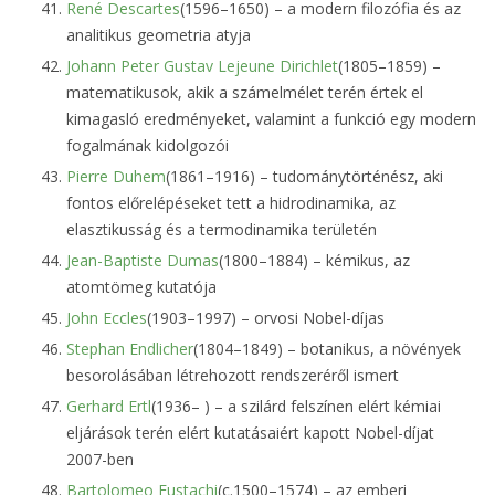
René Descartes
(1596–1650) – a modern filozófia és az
analitikus geometria atyja
Johann Peter Gustav Lejeune Dirichlet
(1805–1859) –
matematikusok, akik a számelmélet terén értek el
kimagasló eredményeket, valamint a funkció egy modern
fogalmának kidolgozói
Pierre Duhem
(1861–1916) – tudománytörténész, aki
fontos előrelépéseket tett a hidrodinamika, az
elasztikusság és a termodinamika területén
Jean-Baptiste Dumas
(1800–1884) – kémikus, az
atomtömeg kutatója
John Eccles
(1903–1997) – orvosi Nobel-díjas
Stephan Endlicher
(1804–1849) – botanikus, a növények
besorolásában létrehozott rendszeréről ismert
Gerhard Ertl
(1936– ) – a szilárd felszínen elért kémiai
eljárások terén elért kutatásaiért kapott Nobel-díjat
2007-ben
Bartolomeo Eustachi
(c.1500–1574) – az emberi