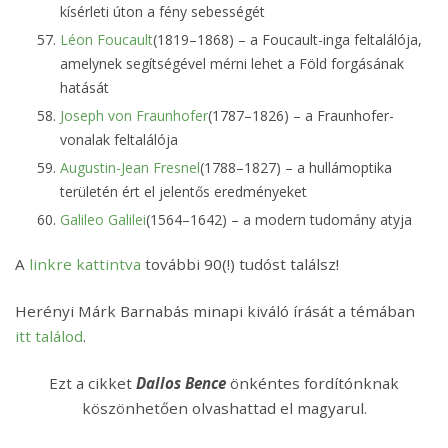
kísérleti úton a fény sebességét
Léon Foucault
(1819–1868) – a Foucault-inga feltalálója,
amelynek segítségével mérni lehet a Föld forgásának
hatását
Joseph von Fraunhofer
(1787–1826) – a Fraunhofer-
vonalak feltalálója
Augustin-Jean Fresnel
(1788–1827) – a hullámoptika
területén ért el jelentős eredményeket
Galileo Galilei
(1564–1642) – a modern tudomány atyja
A
linkre kattintva
további 90(!) tudóst találsz!
Herényi Márk Barnabás minapi kiváló írását a témában
itt találod
.
Ezt a cikket
Dallos Bence
önkéntes fordítónknak
köszönhetően olvashattad el magyarul.