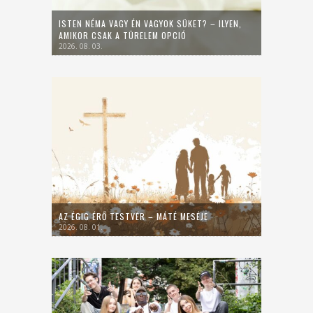
ISTEN NÉMA VAGY ÉN VAGYOK SÜKET? – ILYEN,
AMIKOR CSAK A TÜRELEM OPCIÓ
2026. 08. 03.
AZ ÉGIG ÉRŐ TESTVÉR – MÁTÉ MESÉJE
2026. 08. 01.