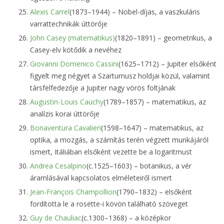
Alexis Carrel
(1873–1944) – Nobel-díjas, a vaszkuláris
varrattechnikák úttörője
John Casey (matematikus)
(1820–1891) – geometrikus, a
Casey-elv kötődik a nevéhez
Giovanni Domenico Cassini
(1625–1712) – Jupiter elsőként
figyelt meg négyet a Szarturnusz holdjai közül, valamint
társfelfedezője a Jupiter nagy vörös foltjának
Augustin-Louis Cauchy
(1789–1857) – matematikus, az
analízis korai úttörője
Bonaventura Cavalieri
(1598–1647) – matematikus, az
optika, a mozgás, a számítás terén végzett munkájáról
ismert, Itáliában elsőként vezette be a logaritmust
Andrea Cesalpino
(c.1525–1603) – botanikus, a vér
áramlásával kapcsolatos elméleteiről ismert
Jean-François Champollion
(1790–1832) – elsőként
fordította le a rosette-i kövön található szöveget
Guy de Chauliac
(c.1300–1368) – a középkor