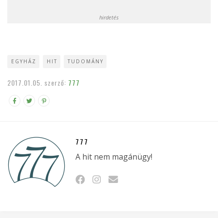
hirdetés
EGYHÁZ
HIT
TUDOMÁNY
2017.01.05.
szerző:
777
777
A hit nem magánügy!