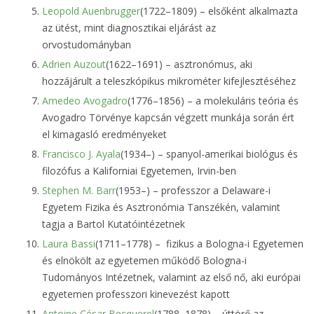
Leopold Auenbrugger
(1722–1809) – elsőként alkalmazta
az ütést, mint diagnosztikai eljárást az
orvostudományban
Adrien Auzout
(1622–1691) – asztronómus, aki
hozzájárult a teleszkópikus mikrométer kifejlesztéséhez
Amedeo Avogadro
(1776–1856) – a molekuláris teória és
Avogadro Törvénye kapcsán végzett munkája során ért
el kimagasló eredményeket
Francisco J. Ayala
(1934–) – spanyol-amerikai biológus és
filozófus a Kaliforniai Egyetemen, Irvin-ben
Stephen M. Barr
(1953–) – professzor a Delaware-i
Egyetem Fizika és Asztronómia Tanszékén, valamint
tagja a Bartol Kutatóintézetnek
Laura Bassi
(1711–1778) – fizikus a Bologna-i Egyetemen
és elnökölt az egyetemen működő Bologna-i
Tudományos Intézetnek, valamint az első nő, aki európai
egyetemen professzori kinevezést kapott
Antoine César Becquerel
(1788–1878) – úttörő az