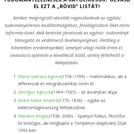
EL EZT A „RÖVID” LISTÁT!
Amikor megrögzött ateisták ragaszkodnak az egyház
tudományellenes beállítottságához, felvilágosítom őket némi
információval. Akik kevésbé járatosak az egyház tudományt
támogató és védelmező tevékenységével, illetőleg a
hihetetlen eredményekkel, amelyet világi hívők értek el,
olvasásra ajánlom a következő listát, amely fellelhető a
Wikipédián.
Maria Gaetana Agnesi
(1718–1799) – matematikus, aki a
differenciál és integrálszámítás terén írt
Georgius Agricola
(1494–1555) – az ásványtan atyja
André-Marie Ampère
(1775–1836) – egyike az
elektromágnesesség felfedezőinek
Mariano Artigas
(1938–2006) – Spanyol fizikus, filozófus
és teológus, aki megkapta a Templeton Alapítvány Díjat
1995-ben