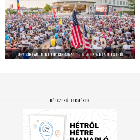
„ÚGY SÍRTAM, MINT EGY KISBABA” – FIATALOK A MLADIFESTRŐL
NÉPSZERŰ TERMÉKEK