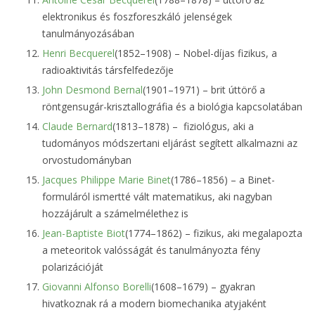
elektronikus és foszforeszkáló jelenségek
tanulmányozásában
Henri Becquerel
(1852–1908) – Nobel-díjas fizikus, a
radioaktivitás társfelfedezője
John Desmond Bernal
(1901–1971) – brit úttörő a
röntgensugár-krisztallográfia és a biológia kapcsolatában
Claude Bernard
(1813–1878) – fiziológus, aki a
tudományos módszertani eljárást segített alkalmazni az
orvostudományban
Jacques Philippe Marie Binet
(1786–1856) – a Binet-
formuláról ismertté vált matematikus, aki nagyban
hozzájárult a számelmélethez is
Jean-Baptiste Biot
(1774–1862) – fizikus, aki megalapozta
a meteoritok valósságát és tanulmányozta fény
polarizációját
Giovanni Alfonso Borelli
(1608–1679) – gyakran
hivatkoznak rá a modern biomechanika atyjaként