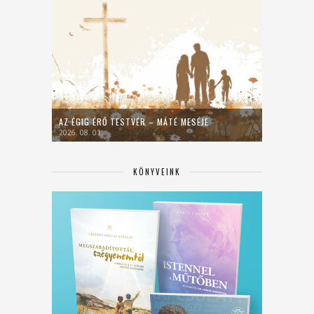
AZ ÉGIG ÉRŐ TESTVÉR – MÁTÉ MESÉJE
2026. 08. 01.
KÖNYVEINK