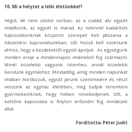
10. Mi a helyzet a lelki életünkkel?
Végül, de nem utolsó sorban, az a család, aki együtt
imádkozik, az együtt is marad. Az Istennel kialakított
kapcsolatunknak központi szerepet kell játszania a
házastársi kapcsolatunkban, sőt hozzá kell szoknunk
ahhoz, hogy a kezdetektől együtt ápoljuk. Az egységünk
minden ereje a mindennapos imáinkból fog származni.
Minél közelebb vagyunk Istenhez, annál közelebb
kerülünk egymáshoz. Mindaddig, amíg minden napunkat
imában hordozzuk, együtt járunk szentmisére és részt
veszünk az egyház életében, meg tudjuk teremteni
gyermekeinknek, hogy hitben növekedjenek. Sőt, a
kettőnk kapcsolata is folyton erősödni fog mindezek
által.
Fordította: Péter Judit