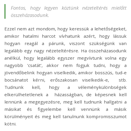
Fontos, hogy legyen köztünk nézeteltérés mielőtt
összeházasodunk.
Ezzel nem azt mondom, hogy keressük a lehetőségeket,
amikor hatalmi harcot vívhatunk azért, hogy lássuk
hogyan reagál a párunk, viszont szükségünk van
legalább egy nagy nézeteltérésre. Ha összeházasodunk
anélkül, hogy legalább egyszer megvívtunk volna egy
nagyobb ’csatát’, akkor nem fogjuk tudni, hogy a
jövendőbelink hogyan viselkedik, amikor bosszús, tud-e
bocsánatot kérni, erőszakosan viselkedik-e, stb.
Tudnunk kell, hogy a véleménykülönbségek
elkerülhetetlenek a házasságban, de képesnek kell
lennünk a megegyezésre, meg kell tudnunk hallgatni a
másikat és figyelembe kell vennünk a másik
körülményeit és meg kell tanulnunk kompromisszumot
kötni.