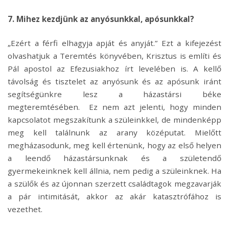
7. Mihez kezdjünk az anyósunkkal, apósunkkal?
„Ezért a férfi elhagyja apját és anyját.” Ezt a kifejezést
olvashatjuk a Teremtés könyvében, Krisztus is említi és
Pál apostol az Efezusiakhoz írt levelében is. A kellő
távolság és tisztelet az anyósunk és az apósunk iránt
segítségünkre lesz a házastársi béke
megteremtésében. Ez nem azt jelenti, hogy minden
kapcsolatot megszakítunk a szüleinkkel, de mindenképp
meg kell találnunk az arany középutat. Mielőtt
megházasodunk, meg kell értenünk, hogy az első helyen
a leendő házastársunknak és a születendő
gyermekeinknek kell állnia, nem pedig a szüleinknek. Ha
a szülők és az újonnan szerzett családtagok megzavarják
a pár intimitását, akkor az akár katasztrófához is
vezethet.