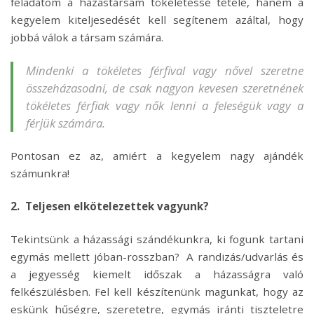
feladatom a házastársam tökéletessé tétele, hanem a
kegyelem kiteljesedését kell segítenem azáltal, hogy
jobbá válok a társam számára.
Mindenki a tökéletes férfival vagy nővel szeretne
összeházasodni, de csak nagyon kevesen szeretnének
tökéletes férfiak vagy nők lenni a feleségük vagy a
férjük számára.
Pontosan ez az, amiért a kegyelem nagy ajándék
számunkra!
2. Teljesen elkötelezettek vagyunk?
Tekintsünk a házassági szándékunkra, ki fogunk tartani
egymás mellett jóban-rosszban? A randizás/udvarlás és
a jegyesség kiemelt időszak a házasságra való
felkészülésben. Fel kell készítenünk magunkat, hogy az
eskünk hűségre, szeretetre, egymás iránti tiszteletre