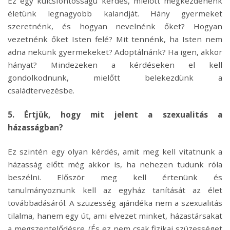
Ez egy kulcsfontosságú kérdés, mielőtt megkezdenénk
életünk legnagyobb kalandját. Hány gyermeket
szeretnénk, és hogyan nevelnénk őket? Hogyan
vezetnénk őket Isten felé? Mit tennénk, ha Isten nem
adna nekünk gyermekeket? Adoptálnánk? Ha igen, akkor
hányat? Mindezeken a kérdéseken el kell
gondolkodnunk, mielőtt belekezdünk a
családtervezésbe.
5. Értjük, hogy mit jelent a szexualitás a
házasságban?
Ez szintén egy olyan kérdés, amit meg kell vitatnunk a
házasság előtt még akkor is, ha nehezen tudunk róla
beszélni. Először meg kell értenünk és
tanulmányoznunk kell az egyház tanítását az élet
továbbadásáról. A szüzesség ajándéka nem a szexualitás
tilalma, hanem egy út, ami elvezet minket, házastársakat
a megszentelődésre. (És ez nem csak fizikai szüzességet