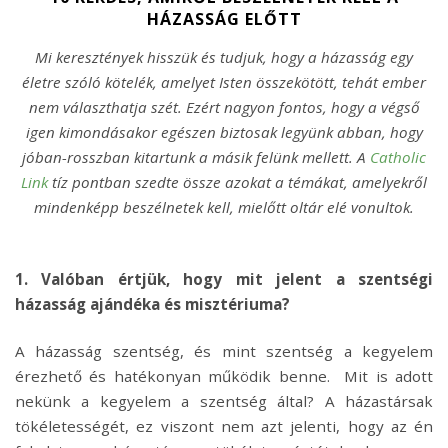
HÁZASSÁG ELŐTT
Mi keresztények hisszük és tudjuk, hogy a házasság egy
életre szóló kötelék, amelyet Isten összekötött, tehát ember
nem választhatja szét. Ezért nagyon fontos, hogy a végső
igen kimondásakor egészen biztosak legyünk abban, hogy
jóban-rosszban kitartunk a másik felünk mellett. A
Catholic
Link
tíz pontban szedte össze azokat a témákat, amelyekről
mindenképp beszélnetek kell, mielőtt oltár elé vonultok.
1. Valóban értjük, hogy mit jelent a szentségi
házasság ajándéka és misztériuma?
A házasság szentség, és mint szentség a kegyelem
érezhető és hatékonyan működik benne. Mit is adott
nekünk a kegyelem a szentség által? A házastársak
tökéletességét, ez viszont nem azt jelenti, hogy az én