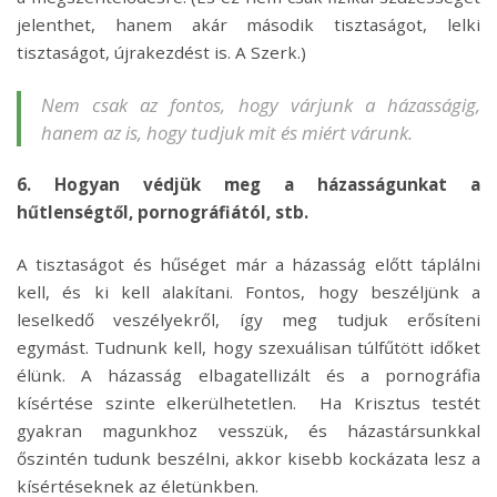
jelenthet, hanem akár második tisztaságot, lelki
tisztaságot, újrakezdést is. A Szerk.)
Nem csak az fontos, hogy várjunk a házasságig,
hanem az is, hogy tudjuk mit és miért várunk.
6. Hogyan védjük meg a házasságunkat a
hűtlenségtől, pornográfiától, stb.
A tisztaságot és hűséget már a házasság előtt táplálni
kell, és ki kell alakítani. Fontos, hogy beszéljünk a
leselkedő veszélyekről, így meg tudjuk erősíteni
egymást. Tudnunk kell, hogy szexuálisan túlfűtött időket
élünk. A házasság elbagatellizált és a pornográfia
kísértése szinte elkerülhetetlen. Ha Krisztus testét
gyakran magunkhoz vesszük, és házastársunkkal
őszintén tudunk beszélni, akkor kisebb kockázata lesz a
kísértéseknek az életünkben.