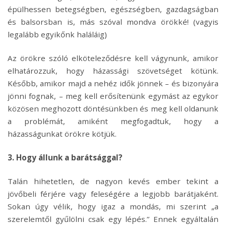
épülhessen betegségben, egészségben, gazdagságban
és balsorsban is, más szóval mondva örökké! (vagyis
legalább egyikőnk haláláig)
Az örökre szóló elköteleződésre kell vágynunk, amikor
elhatározzuk, hogy házassági szövetséget kötünk.
Később, amikor majd a nehéz idők jönnek – és bizonyára
jönni fognak, – meg kell erősítenünk egymást az egykor
közösen meghozott döntésünkben és meg kell oldanunk
a problémát, amiként megfogadtuk, hogy a
házasságunkat örökre kötjük.
3. Hogy állunk a barátsággal?
Talán hihetetlen, de nagyon kevés ember tekint a
jövőbeli férjére vagy feleségére a legjobb barátjaként.
Sokan úgy vélik, hogy igaz a mondás, mi szerint „a
szerelemtől gyűlölni csak egy lépés.” Ennek egyáltalán