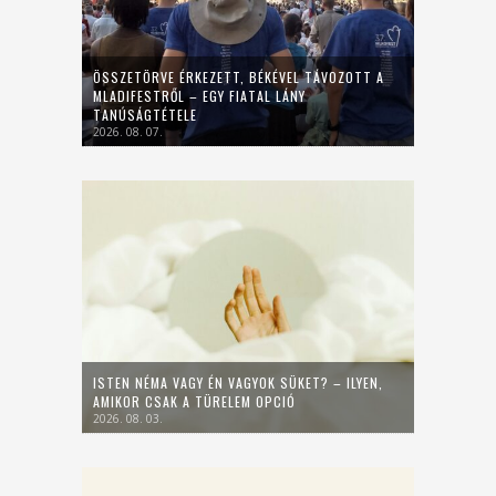
ÖSSZETÖRVE ÉRKEZETT, BÉKÉVEL TÁVOZOTT A
MLADIFESTRŐL – EGY FIATAL LÁNY
TANÚSÁGTÉTELE
2026. 08. 07.
ISTEN NÉMA VAGY ÉN VAGYOK SÜKET? – ILYEN,
AMIKOR CSAK A TÜRELEM OPCIÓ
2026. 08. 03.