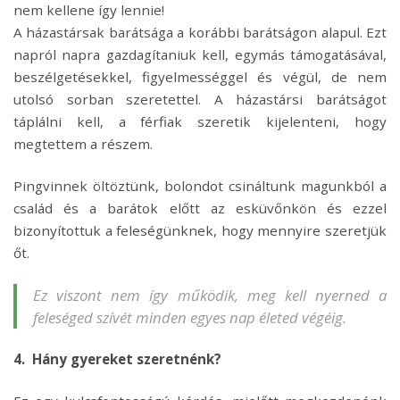
nem kellene így lennie!
A házastársak barátsága a korábbi barátságon alapul. Ezt
napról napra gazdagítaniuk kell, egymás támogatásával,
beszélgetésekkel, figyelmességgel és végül, de nem
utolsó sorban szeretettel. A házastársi barátságot
táplálni kell, a férfiak szeretik kijelenteni, hogy
megtettem a részem.
Pingvinnek öltöztünk, bolondot csináltunk magunkból a
család és a barátok előtt az esküvőnkön és ezzel
bizonyítottuk a feleségünknek, hogy mennyire szeretjük
őt.
Ez viszont nem így működik, meg kell nyerned a
feleséged szívét minden egyes nap életed végéig.
4. Hány gyereket szeretnénk?