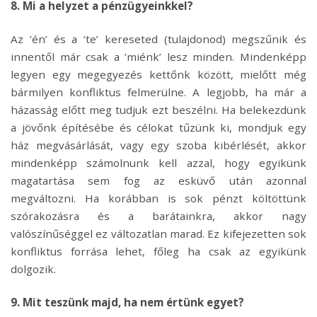
8. Mi a helyzet a pénzügyeinkkel?
Az ’én’ és a ’te’ kereseted (tulajdonod) megszűnik és
innentől már csak a ’miénk’ lesz minden. Mindenképp
legyen egy megegyezés kettőnk között, mielőtt még
bármilyen konfliktus felmerülne. A legjobb, ha már a
házasság előtt meg tudjuk ezt beszélni. Ha belekezdünk
a jövőnk építésébe és célokat tűzünk ki, mondjuk egy
ház megvásárlását, vagy egy szoba kibérlését, akkor
mindenképp számolnunk kell azzal, hogy egyikünk
magatartása sem fog az esküvő után azonnal
megváltozni. Ha korábban is sok pénzt költöttünk
szórakozásra és a barátainkra, akkor nagy
valószínűséggel ez változatlan marad. Ez kifejezetten sok
konfliktus forrása lehet, főleg ha csak az egyikünk
dolgozik.
9. Mit teszünk majd, ha nem értünk egyet?