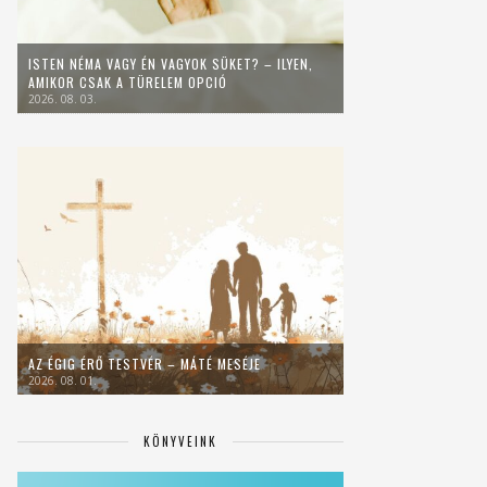
ISTEN NÉMA VAGY ÉN VAGYOK SÜKET? – ILYEN,
AMIKOR CSAK A TÜRELEM OPCIÓ
2026. 08. 03.
AZ ÉGIG ÉRŐ TESTVÉR – MÁTÉ MESÉJE
2026. 08. 01.
KÖNYVEINK