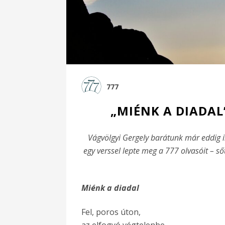
777
„MIÉNK A DIADAL”
Vágvölgyi Gergely barátunk már eddig is
egy verssel lepte meg a 777 olvasóit – sőt
Miénk a diadal
Fel, poros úton,