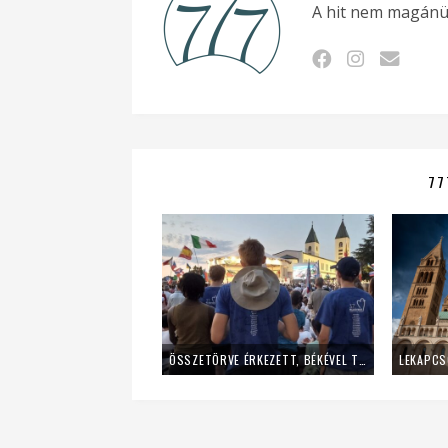
A hit nem magánü
77
ÖSSZETÖRVE ÉRKEZETT, BÉKÉVEL TÁVOZOTT A MLADIFESTRŐL – EGY FIATAL LÁNY TANÚSÁGTÉTELE