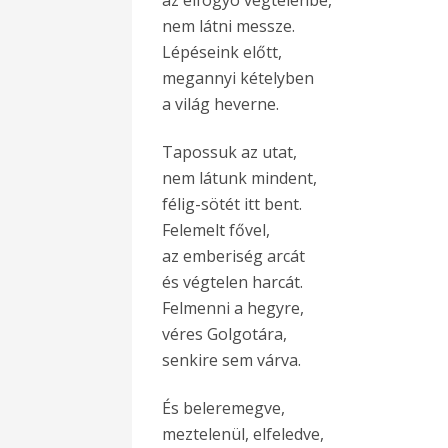
az elfogyó végtelenbe,
nem látni messze.
Lépéseink előtt,
megannyi kételyben
a világ heverne.
Tapossuk az utat,
nem látunk mindent,
félig-sötét itt bent.
Felemelt fővel,
az emberiség arcát
és végtelen harcát.
Felmenni a hegyre,
véres Golgotára,
senkire sem várva.
És beleremegve,
meztelenül, elfeledve,