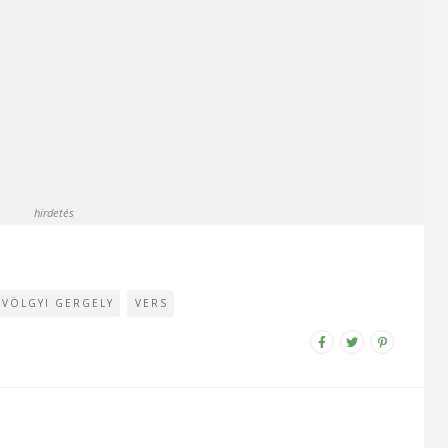
hirdetés
GVÖLGYI GERGELY
VERS