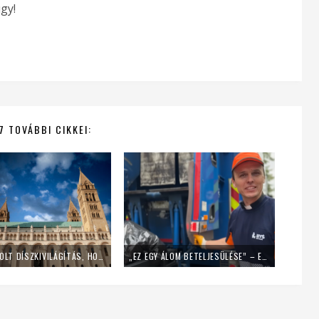
gy!
7 TOVÁBBI CIKKEI:
LEKAPCSOLT DÍSZKIVILÁGÍTÁS, HOME OFFICE – ÍGY SPÓROL AZ ENERGIÁVAL A PÉCSI EGYHÁZMEGYE
„EZ EGY ÁLOM BETELJESÜLÉSE” – EGY NAPIG KUKÁSNAK ÁLLT EGY LENGYEL PAP