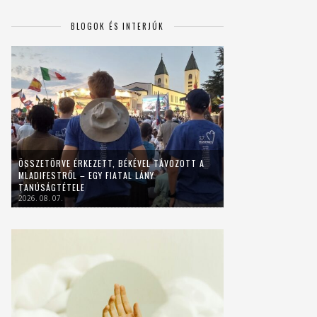
BLOGOK ÉS INTERJÚK
ÖSSZETÖRVE ÉRKEZETT, BÉKÉVEL TÁVOZOTT A
MLADIFESTRŐL – EGY FIATAL LÁNY
TANÚSÁGTÉTELE
2026. 08. 07.