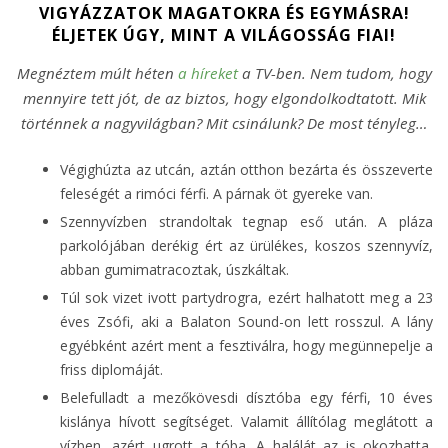
VIGYÁZZATOK MAGATOKRA ÉS EGYMÁSRA!
ÉLJETEK ÚGY, MINT A VILÁGOSSÁG FIAI!
Megnéztem múlt héten
a híreket
a TV-ben. Nem tudom, hogy
mennyire tett jót, de az biztos, hogy elgondolkodtatott. Mik
történnek a nagyvilágban? Mit csinálunk? De most tényleg…
Végighúzta az utcán, aztán otthon bezárta és összeverte
feleségét a rimóci férfi. A párnak öt gyereke van.
Szennyvízben strandoltak tegnap eső után. A pláza
parkolójában derékig ért az ürülékes, koszos szennyvíz,
abban gumimatracoztak, úszkáltak.
Túl sok vizet ivott partydrogra, ezért halhatott meg a 23
éves Zsófi, aki a Balaton Sound-on lett rosszul. A lány
egyébként azért ment a fesztiválra, hogy megünnepelje a
friss diplomáját.
Belefulladt a mezőkövesdi dísztóba egy férfi, 10 éves
kislánya hívott segítséget. Valamit állítólag meglátott a
vízben, azért ugrott a tóba. A halálát az is okozhatta,