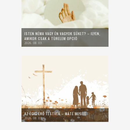
ISTEN NÉMA VAGY ÉN VAGYOK SÜKET? – ILYEN,
AMIKOR CSAK A TÜRELEM OPCIÓ
2026. 08. 03.
AZ ÉGIG ÉRŐ TESTVÉR – MÁTÉ MESÉJE
2026. 08. 01.