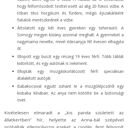
hogy felforrósodott testtel esett az alig 20 fokos vízbe. A
tóban tilos horgászni és fürdeni, mégis éjszakánként
fiatalok merészkednek a vízbe.
Áttolatott egy két éves gyereken egy teherautó. A
Somogy megyei kislány azonnal meghalt. A gyermeket a
nagymama nevelte, mivel édesanyja fél évesen elhagyta
őt.
Ellopott egy buszt egy részeg 19 éves férfi. Több táblát
kidöntött, és egy autónak is nekiment.
Ellopták egy mozgáskorlátozott férfi speciálisan
átalakított autóját.
Babakocsival együtt zuhant le a mozgólépcsőről egy
kisbaba Kínában. Az anya nem kötötte be a biztonsági
övet.
Kivételesen elmaradt a „kis panda született az
állatkertben” hír, helyette az Anna-bál szépével
próbálták ellensúlyozni ezeket a csodás, fent felsorolt