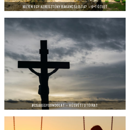
MILYEN EGY KERESZTÉNY BAKANCSLISTA? – 6+1 ÖTLET
#CSAKEGYGONDOLAT – HÚSVÉTI UTÓIRAT