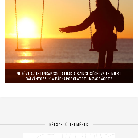
MI KÖZE AZ ISTENKAPCSOLATNAK A SZINGLISÉGHEZ? ÉS MIÉRT
BÁLVÁNYOZZUK A PÁRKAPCSOLATOT/HÁZASSÁGOT?
NÉPSZERŰ TERMÉKEK