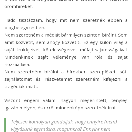
örömhíreket.
Hadd tisztázzam, hogy mit nem szeretnék ebben a
blogbejegyzésben.
Nem szeretném a médiát bármilyen szinten bírálni. Sem
amit közvetít, sem ahogy közvetíti. Ez egy külön világ a
saját trükkjeivel, kötelességeivel, műfaji sajátosságaival.
Mindenkinek saját véleménye van róla és saját
hozzáállása.
Nem szeretném bírálni a hírekben szereplőket, sőt,
sajnálatomat és részvétemet szeretném kifejezni a
tragédiák miatt.
Viszont engem valami nagyon megérintett, tényleg
igazán mélyen, és erről mindenképp szeretnék írni.
Teljesen komolyan gondoljuk, hogy ennyire (nem)
vigyázunk egymásra, magunkra? Ennyire nem