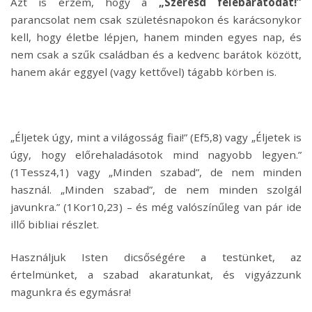
Azt is érzem, hogy a
„Szeresd felebarátodat!”
parancsolat nem csak születésnapokon és karácsonykor
kell, hogy életbe lépjen, hanem minden egyes nap, és
nem csak a szűk családban és a kedvenc barátok között,
hanem akár eggyel (vagy kettővel) tágabb körben is.
„Éljetek úgy, mint a világosság fiai!” (Ef5,8) vagy „Éljetek is
úgy, hogy előrehaladásotok mind nagyobb legyen.”
(1Tessz4,1) vagy „Minden szabad”, de nem minden
használ. „Minden szabad”, de nem minden szolgál
javunkra.” (1Kor10,23) – és még valószínűleg van pár ide
illő bibliai részlet.
Használjuk Isten dicsőségére a testünket, az
értelmünket, a szabad akaratunkat, és vigyázzunk
magunkra és egymásra!