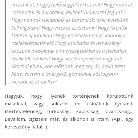
érezzük át, hogy felelősséggel tartozunk? Hogy vannak
rokonaink és barátaink, akiknek hiányozni fogunk?
Hogy vannak rokonaink és barátaink, akikre nekünk
kell vigyázni? Hogy értékes az életünk? Hogy Istentől
kaptuk ajándékba? Hogy következményei vannak a
cselekedeteinknek? Hogy csalódást és nehézséget
okozunk másoknak a hülyeségeinkkel és a felelőtlen
viselkedésünkkel? Hogy akárhány évesek vagyunk,
akárhol élünk, van előttünk még egy út, amin járni
kéne, és nem a (mérges?) gombákat kóstolgatni
viccből az út szélén?
Hagyjuk, hogy ilyenek történjenek körülöttünk
másokkal, vagy sokszor mi csinálunk ilyesmit.
Mértéktelenség, torkosság, kapzsiság, kíváncsiság…
Bevallom, cigiztem már, és alkoholt is ittam. (Ajaj, egy
keresztény fiatal…)