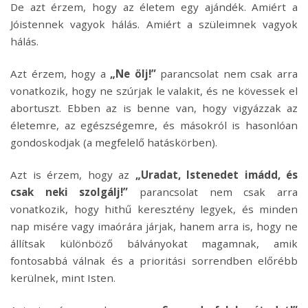
De azt érzem, hogy az életem egy ajándék. Amiért a
Jóistennek vagyok hálás. Amiért a szüleimnek vagyok
hálás.
Azt érzem, hogy a
„Ne ölj!”
parancsolat nem csak arra
vonatkozik, hogy ne szúrjak le valakit, és ne kövessek el
abortuszt. Ebben az is benne van, hogy vigyázzak az
életemre, az egészségemre, és másokról is hasonlóan
gondoskodjak (a megfelelő hatáskörben).
Azt is érzem, hogy az
„Uradat, Istenedet imádd, és
csak neki szolgálj!”
parancsolat nem csak arra
vonatkozik, hogy hithű keresztény legyek, és minden
nap misére vagy imaórára járjak, hanem arra is, hogy ne
állítsak különböző bálványokat magamnak, amik
fontosabbá válnak és a prioritási sorrendben előrébb
kerülnek, mint Isten.