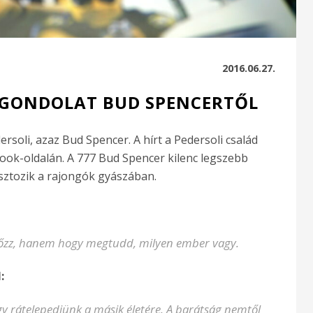
2016.06.27.
 GONDOLAT BUD SPENCERTŐL
rsoli, azaz Bud Spencer. A hírt a Pedersoli család
book-oldalán. A 777 Bud Spencer kilenc legszebb
sztozik a rajongók gyászában.
győzz, hanem hogy megtudd, milyen ember vagy.
:
gy rátelepedjünk a másik életére. A barátság nemtől