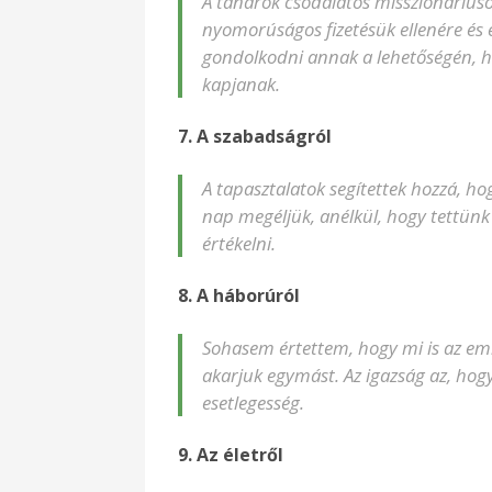
A tanárok csodálatos misszionáriusok
nyomorúságos fizetésük ellenére és e
gondolkodni annak a lehetőségén, ho
kapjanak.
7. A szabadságról
A tapasztalatok segítettek hozzá, h
nap megéljük, anélkül, hogy tettünk
értékelni.
8. A háborúról
Sohasem értettem, hogy mi is az embe
akarjuk egymást. Az igazság az, hogy 
esetlegesség.
9. Az életről