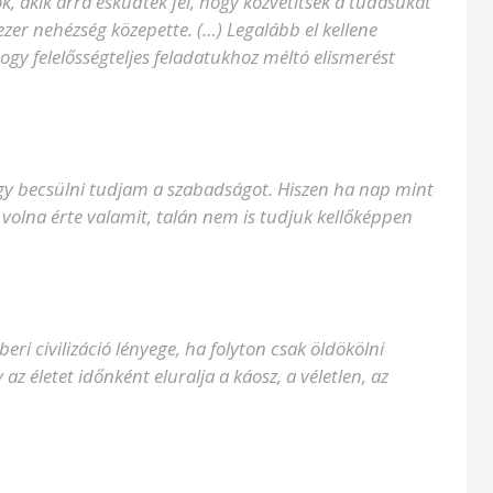
, akik arra esküdtek fel, hogy közvetítsék a tudásukat
zer nehézség közepette. (…) Legalább el kellene
gy felelősségteljes feladatukhoz méltó elismerést
ogy becsülni tudjam a szabadságot. Hiszen ha nap mint
 volna érte valamit, talán nem is tudjuk kellőképpen
ri civilizáció lényege, ha folyton csak öldökölni
az életet időnként eluralja a káosz, a véletlen, az