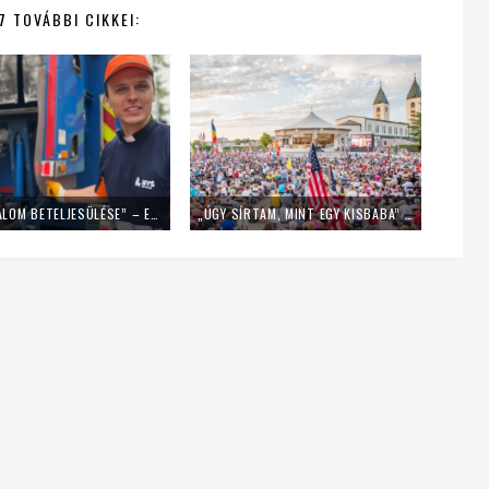
7 TOVÁBBI CIKKEI:
„EZ EGY ÁLOM BETELJESÜLÉSE” – EGY NAPIG KUKÁSNAK ÁLLT EGY LENGYEL PAP
„ÚGY SÍRTAM, MINT EGY KISBABA” – FIATALOK A MLADIFESTRŐL