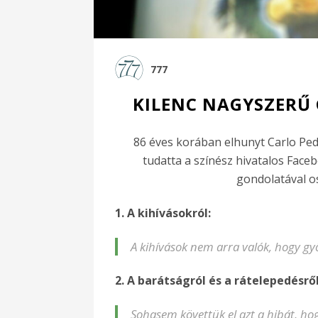
777
KILENC NAGYSZERŰ
86 éves korában elhunyt Carlo Pede
tudatta a színész hivatalos Face
gondolatával o
1. A kihívásokról:
A kihívások nem arra valók, hogy 
2. A barátságról és a rátelepedésről
Sohasem követtük el azt a hibát, ho