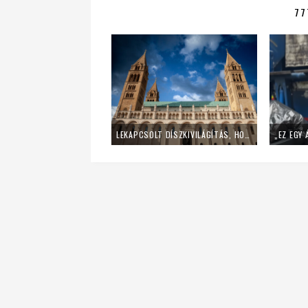
77
LEKAPCSOLT DÍSZKIVILÁGÍTÁS, HOME OFFICE – ÍGY SPÓROL AZ ENERGIÁVAL A PÉCSI EGYHÁZMEGYE