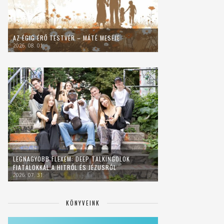
AZ ÉGIG ÉRŐ TESTVÉR – MÁTÉ MESÉJE
2026. 08. 01.
LEGNAGYOBB FLEXEM: DEEP TALKINGOLOK
FIATALOKKAL A HITRŐL ÉS JÉZUSRÓL
2026. 07. 31.
KÖNYVEINK