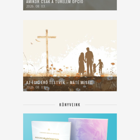
AMIKOR CSAK A TÜRELEM OPCIÓ
2026. 08. 03.
AZ ÉGIG ÉRŐ TESTVÉR – MÁTÉ MESÉJE
2026. 08. 01.
KÖNYVEINK