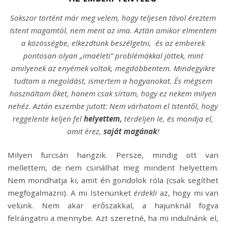
Sokszor történt már meg velem, hogy teljesen távol éreztem
Istent magamtól, nem ment az ima. Aztán amikor elmentem
a közösségbe, elkezdtünk beszélgetni, és az emberek
pontosan olyan „imaéleti” problémákkal jöttek, mint
amilyenek az enyémek voltak, megdöbbentem. Mindegyikre
tudtam a megoldást, ismertem a hogyanokat. És mégsem
használtam őket, hanem csak sírtam, hogy ez nekem milyen
nehéz. Aztán eszembe jutott: Nem várhatom el Istentől, hogy
reggelente keljen fel
helyettem,
térdeljen le, és mondja el,
amit érez,
saját magának
!
Milyen furcsán hangzik. Persze, mindig ott van
mellettem, de nem csinálhat meg mindent helyettem.
Nem mondhatja ki, amit én gondolok róla (csak segíthet
megfogalmazni). A mi Istenünket
érdekli
az, hogy mi van
velünk. Nem akar erőszakkal, a hajunknál fogva
felrángatni a mennybe. Azt szeretné, ha mi indulnánk el,