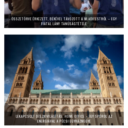
ÖSSZETÖRVE ÉRKEZETT, BÉKÉVEL TÁVOZOTT A MLADIFESTRŐL – EGY
FIATAL LÁNY TANÚSÁGTÉTELE
LEKAPCSOLT DÍSZKIVILÁGÍTÁS, HOME OFFICE – ÍGY SPÓROL AZ
ENERGIÁVAL A PÉCSI EGYHÁZMEGYE