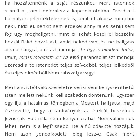
ha hozzátennénk a saját részünket. Mert Istennek
számít az, amit beleraksz a kapcsolatotokba. Érezd azt
bármilyen jelentéktelennek is, amit el akarsz mondani
neki, hidd el, senkit sem érdekel annyira és senki sem
fog úgy meghallgatni, mint ő! Tehát kezdj el beszélni
hozzá! Rakd hozzá azt, amid neked van, és ne hallgass
arra a hangra, ami azt mondja:
„Te úgy is mindent tudsz,
Uram, minek mondjam ki.”
Az első parancsolat azt mondja:
Szeresd a te Istenedet teljes szívedből, teljes lelkedből
és teljes elmédből! Nem rabszolga vagy!
Mert a szívből való szeretetre senki sem kényszeríthető.
Isten mellett nekünk kell szabadon döntenünk. Egyszer
egy ifjú a hatalmas tömegben a Mestert hallgatta, majd
észrevette, hogy a tanítványok az ételről beszélnek
Jézusnak. Volt nála némi kenyér és hal. Nem valami sok
lehet, nem is a legfrissebb. De a fiú odavitte hozzájuk.
Nem azon gondolkodott, elég lesz-e. Csak ment