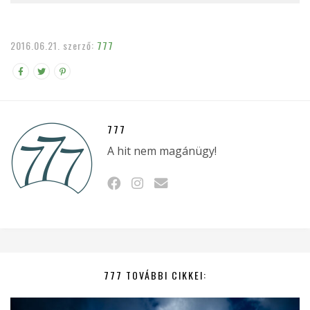
2016.06.21.
szerző:
777
777
A hit nem magánügy!
777 TOVÁBBI CIKKEI: