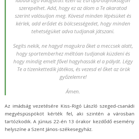
labdarúgó válogatott ezen az Európa-bajnokságon
szerepelhet. Add, hogy ez az álom a Te akaratod
szerint valósuljon meg. Kövesd minden lépésüket és
kérlek, add erődet és bölcsességedet, hogy minden
tehetségüket adva tudjanak játszani.
Segíts nekik, ne hagyd magukra őket a meccsek alatt,
hogy sportemberhez méltóan tudjanak küzdeni és
hogy mindig emelt fővel hagyhassák el a pályát. Légy
Te a tizenkettedik játékos, és vezesd el őket az örök
győzelemre!
Ámen.
Az imádság vezetésére Kiss-Rigó László szeged-csanádi
megyéspüspököt kérték fel, aki szintén a városban
tartózkodik. A június 22-én 13 órakor kezdődő esemény
helyszíne a Szent János-székesegyház.