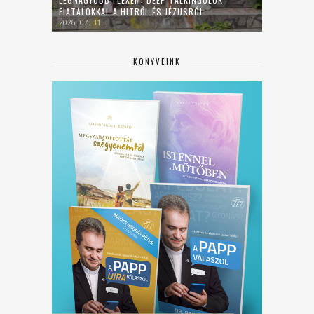
FIATALOKKAL A HITRŐL ÉS JÉZUSRÓL
2026. 07. 31.
KÖNYVEINK