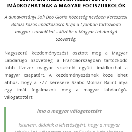
IMÁDKOZHATNAK A MAGYAR FOCISZURKOLÓK
A dunavarsányi Soli Deo Gloria Közösség nevében Keresztesi
Balázs közös imádkozásra hívja a Lyonban tartózkodó
magyar szurkolókat – közölte a Magyar Labdarúgó
Szövetség.
Nagyszerű kezdeményezést osztott meg a Magyar
Labdarúgó Szövetség: a Franciaországban tartózkodó
több tízezer magyar szurkoló együtt imádkozhat a
magyar csapatért. A kezdeményezésnek köze lehet
ahhoz, hogy a 777 kérésére Szabó-Molnár Bálint atya
egy imát fogalmazott meg a magyar labdarúgó-
válogatottért:
Ima a magyar válogatottért
Istenem, áldalak a lehetőségért, hogy a magyar