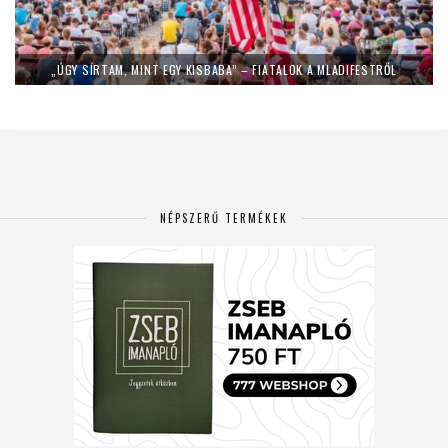
„ÚGY SÍRTAM, MINT EGY KISBABA” – FIATALOK A MLADIFESTRŐL
NÉPSZERŰ TERMÉKEK