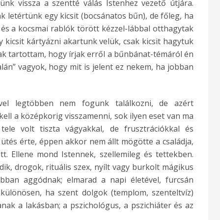
jünk vissza a szentté válás Istenhez vezető útjára.
 letértünk egy kicsit (bocsánatos bűn), de főleg, ha
, és a kocsmai rablók törött kézzel-lábbal otthagytak
 kicsit kártyázni akartunk velük, csak kicsit hagytuk
k tartottam, hogy írjak erről a bűnbánat-témáról én
alán” vagyok, hogy mit is jelent ez nekem, ha jobban
ivel legtöbben nem fogunk találkozni, de azért
ell a középkorig visszamenni, sok ilyen eset van ma
tele volt tiszta vágyakkal, de frusztrációkkal és
 ütés érte, éppen akkor nem állt mögötte a családja,
t. Ellene mond Istennek, szellemileg és tettekben.
ik, drogok, rituális szex, nyílt vagy burkolt mágikus
bban aggódnak; elmarad a napi életével, furcsán
, különösen, ha szent dolgok (templom, szenteltvíz)
anak a lakásban; a pszichológus, a pszichiáter és az