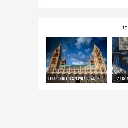
77
LEKAPCSOLT DÍSZKIVILÁGÍTÁS, HOME OFFICE – ÍGY SPÓROL AZ ENERGIÁVAL A PÉCSI EGYHÁZMEGYE