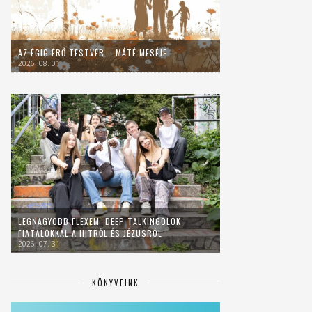
AZ ÉGIG ÉRŐ TESTVÉR – MÁTÉ MESÉJE
2026. 08. 01.
LEGNAGYOBB FLEXEM: DEEP TALKINGOLOK
FIATALOKKAL A HITRŐL ÉS JÉZUSRÓL
2026. 07. 31.
KÖNYVEINK