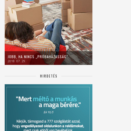
JOBB, HA NINCS „PRÓBAHÁZASSÁG”
2018. 07. 29.
HIRDETÉS