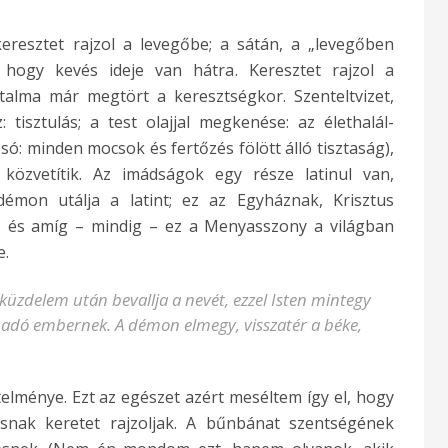
keresztet rajzol a levegőbe; a sátán, a „levegőben
, hogy kevés ideje van hátra. Keresztet rajzol a
alma már megtört a keresztségkor. Szenteltvizet,
: tisztulás; a test olajjal megkenése: az élethalál-
só: minden mocsok és fertőzés fölött álló tisztaság),
közvetítik. Az imádságok egy része latinul van,
démon utálja a latint; ez az Egyháznak, Krisztus
 és amíg – mindig – ez a Menyasszony a világban
e.
 küzdelem után bevallja a nevét, ezzel Isten mintegy
 adó embernek. A démon elmegy, visszatér a béke,
elménye. Ezt az egészet azért meséltem így el, hogy
nak keretet rajzoljak. A bűnbánat szentségének