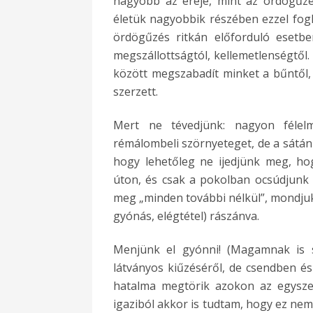
nagyobb az ereje, mint az ördögűz
életük nagyobbik részében ezzel fogla
ördögűzés ritkán előforduló esetbe
megszállottságtól, kellemetlenségtő
között megszabadít minket a bűntől, 
szerzett.
Mert ne tévedjünk: nagyon félel
rémálombeli szörnyeteget, de a sátán 
hogy lehetőleg ne ijedjünk meg, ho
úton, és csak a pokolban ocsúdjunk f
meg „minden további nélkül”, mondjuk 
gyónás, elégtétel) rászánva.
Menjünk el gyónni! (Magamnak is s
látványos kiűzéséről, de csendben é
hatalma megtörik azokon az egysz
igaziból akkor is tudtam, hogy ez nem