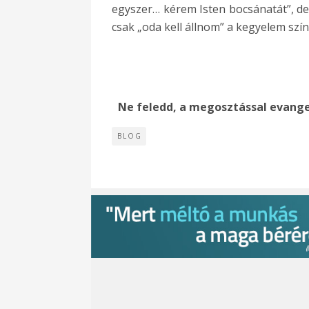
egyszer… kérem Isten bocsánatát”, de
csak „oda kell állnom” a kegyelem sz
Ne feledd, a megosztással evange
BLOG