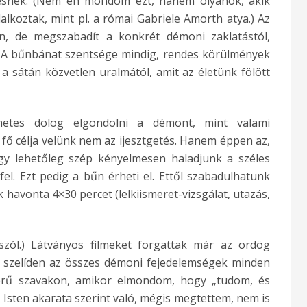
ésnek. (Nem én mondom ezt, hanem olyanok, akik
lkoztak, mint pl. a római Gabriele Amorth atya.) Az
n, de megszabadít a konkrét démoni zaklatástól,
l. A bűnbánat szentsége mindig, rendes körülmények
a sátán közvetlen uralmától, amit az életünk fölött
metes dolog elgondolni a démont, mint valami
fő célja velünk nem az ijesztgetés. Hanem éppen az,
gy lehetőleg szép kényelmesen haladjunk a széles
el. Ezt pedig a bűn érheti el. Ettől szabadulhatunk
havonta 4×30 percet (lelkiismeret-vizsgálat, utazás,
zól.) Látványos filmeket forgattak már az ördög
s szelíden az összes démoni fejedelemségek minden
erű szavakon, amikor elmondom, hogy „tudom, és
 Isten akarata szerint való, mégis megtettem, nem is