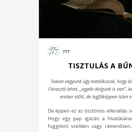
777
TISZTULÁS A BŰ
Sokan vagyunk úgy katolikusok, hogy bi
Fárasztó lehet, „egyéb dolgunk is van”, 
ember előtt, de legfőképpen Isten e
De éppen ez az ösztönös ellenállás s
Hogy egy pap igazán a hivatásának 
függően) szelíden vagy rámenősen,