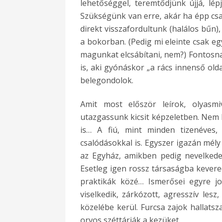
lehetőséggel, teremtődjünk újjá, lép
Szükségünk van erre, akár ha épp csak
direkt visszafordultunk (halálos bűn)
a bokorban. (Pedig mi eleinte csak egy
magunkat elcsábítani, nem?) Fontosna
is, aki gyónáskor „a rács innenső old
belegondolok.
Amit most először leírok, olyasm
utazgassunk kicsit képzeletben. Nem k
is… A fiú, mint minden tizenéves, 
csalódásokkal is. Egyszer igazán mély
az Egyház, amikben pedig nevelkedet
Esetleg igen rossz társaságba kevered
praktikák közé… Ismerősei egyre jo
viselkedik, zárkózott, agresszív lesz
közelébe kerül. Furcsa zajok hallatsz
orvos széttárják a kezüket…