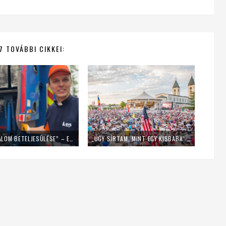
7 TOVÁBBI CIKKEI:
„EZ EGY ÁLOM BETELJESÜLÉSE” – EGY NAPIG KUKÁSNAK ÁLLT EGY LENGYEL PAP
„ÚGY SÍRTAM, MINT EGY KISBABA” – FIATALOK A MLADIFESTRŐL