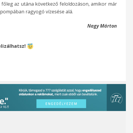
 főleg az utána következő feloldozáson, amikor már
ínpompában ragyogó vízesése alá.
Nagy Márton
lizálhatsz!