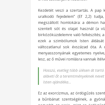
Kezdetét veszi a szertartás. A pap 
uralkodó fejedelem” (Ef 2,2) tudja
megszállott homlokára: a démon hat
szentelt sót és olajat használ (a víz
birkózóküzdelemre való felkészítés; a 
ezek a szimbólumok Isten áldását 
változatlanul sok évszázad óta. A 
menyasszonyának egyetemes nyelve,
lesz, az ő művei romlásra vannak ítélv
Hosszú, esetleg több ülésen át tartó
aláveti őt a teremtményeknek nevet
Isten ajándéka…
Ez az exorcizmus, az ördögűzés szent
a bűnbánat szentségének, a gyónás