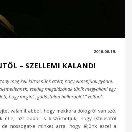
2016.06.19.
NTŐL – SZELLEMI KALAND!
zony meg kell küzdenünk azért, hogy elmenjünk gyónni.
kellemetlennek, esetleg megalázónak tűnik megvallani egy
lőtt, hogy megint „gátlástalan hullarablók” voltunk.
ejtet valamit abból, hogy mekkora dologról van szó.
él-e, azt abból is leszűrhetjük, hogy (stílusától
 de noszogat-e minket arra, hogy éljünk ezzel a