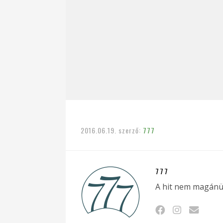
2016.06.19.
szerző:
777
777
A hit nem magánü