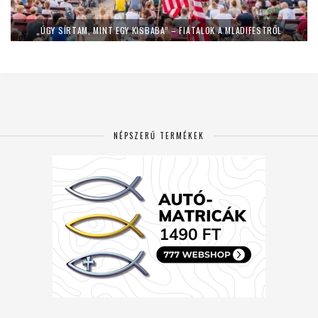
„ÚGY SÍRTAM, MINT EGY KISBABA” – FIATALOK A MLADIFESTRŐL
NÉPSZERŰ TERMÉKEK