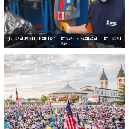
„EZ EGY ÁLOM BETELJESÜLÉSE” – EGY NAPIG KUKÁSNAK ÁLLT EGY LENGYEL
PAP