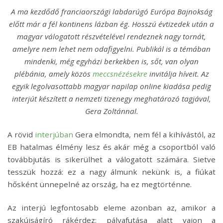
A ma kezdődő franciaországi labdarúgó Európa Bajnokság
előtt már a fél kontinens lázban ég. Hosszú évtizedek után a
magyar válogatott részvételével rendeznek nagy tornát,
amelyre nem lehet nem odafigyelni. Publikál is a témában
mindenki, még egyházi berkekben is, sőt, van olyan
plébánia, amely közös
meccsnézésekre
invitálja híveit. Az
egyik legolvasottabb magyar napilap online kiadása pedig
interjút készített a nemzeti tizenegy meghatározó tagjával,
Gera Zoltánnal.
A rövid
interjúban
Gera elmondta, nem fél a kihívástól, az
EB hatalmas élmény lesz és akár még a csoportból való
továbbjutás is sikerülhet a válogatott számára. Sietve
tesszük hozzá: ez a nagy álmunk nekünk is, a fiúkat
hősként ünnepelné az ország, ha ez megtörténne.
Az interjú legfontosabb eleme azonban az, amikor a
szakújságíró rákérdez: pályafutása alatt vajon a