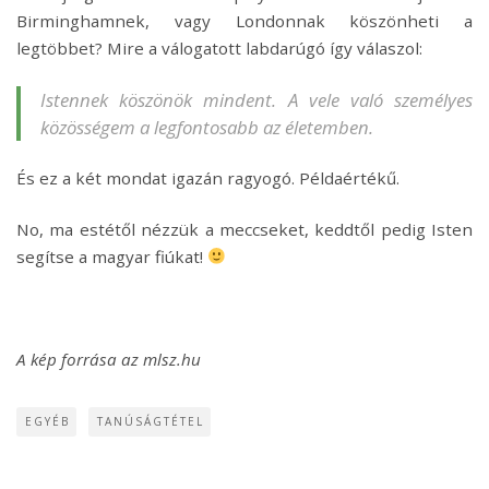
Birminghamnek, vagy Londonnak köszönheti a
legtöbbet? Mire a válogatott labdarúgó így válaszol:
Istennek köszönök mindent. A vele való személyes
közösségem a legfontosabb az életemben.
És ez a két mondat igazán ragyogó. Példaértékű.
No, ma estétől nézzük a meccseket, keddtől pedig Isten
segítse a magyar fiúkat!
A kép forrása az mlsz.hu
EGYÉB
TANÚSÁGTÉTEL