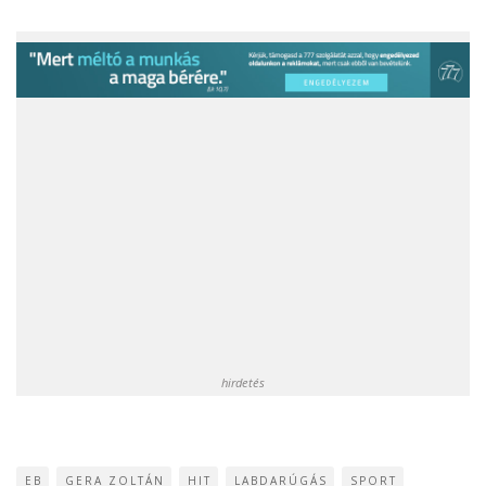
hirdetés
EB
GERA ZOLTÁN
HIT
LABDARÚGÁS
SPORT