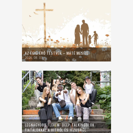
AZ ÉGIG ÉRŐ TESTVÉR – MÁTÉ MESÉJE
2026. 08. 01.
LEGNAGYOBB FLEXEM: DEEP TALKINGOLOK
FIATALOKKAL A HITRŐL ÉS JÉZUSRÓL