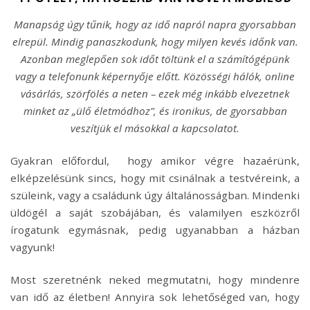
Manapság úgy tűnik, hogy az idő napról napra gyorsabban
elrepül. Mindig panaszkodunk, hogy milyen kevés időnk van.
Azonban meglepően sok időt töltünk el a számítógépünk
vagy a telefonunk képernyője előtt. Közösségi hálók, online
vásárlás, szörfölés a neten – ezek még inkább elvezetnek
minket az „ülő életmódhoz”, és ironikus, de gyorsabban
veszítjük el másokkal a kapcsolatot.
Gyakran előfordul, hogy amikor végre hazaérünk,
elképzelésünk sincs, hogy mit csinálnak a testvéreink, a
szüleink, vagy a családunk úgy általánosságban. Mindenki
üldögél a saját szobájában, és valamilyen eszközről
írogatunk egymásnak, pedig ugyanabban a házban
vagyunk!
Most szeretnénk neked megmutatni, hogy mindenre
van idő az életben! Annyira sok lehetőséged van, hogy