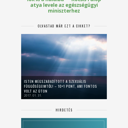
OLVASTAD MÁR EZT A CIKKET?
ISTEN MEGSZABADÍTOTT A SZEXUÁLIS
FÜGGŐSÉGEIMTŐL! – 10+1 PONT, AMI FONTOS
VOLT AZ ÚTON
2017. 01. 31.
HIRDETÉS