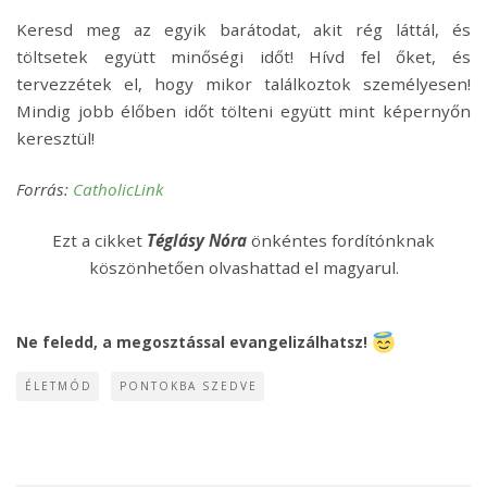
Keresd meg az egyik barátodat, akit rég láttál, és
töltsetek együtt minőségi időt! Hívd fel őket, és
tervezzétek el, hogy mikor találkoztok személyesen!
Mindig jobb élőben időt tölteni együtt mint képernyőn
keresztül!
Forrás:
CatholicLink
Ezt a cikket
Téglásy Nóra
önkéntes fordítónknak
köszönhetően olvashattad el magyarul.
Ne feledd, a megosztással evangelizálhatsz!
ÉLETMÓD
PONTOKBA SZEDVE