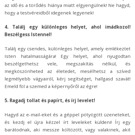
az idő és a törődés hiánya miatt elgyengülnek! Ne hagyd,
hogy a testvéreidből idegenek legyenek!
4. Találj egy különleges helyet, ahol imádkozol!
Beszélgess Istennel!
Találj egy csendes, különleges helyet, amely emlékeztet
Isten hatalmasságára! Egy helyet, ahol nyugodtan
beszélgethetsz vele, megszakítás nélkül, és
megköszönheted az életedet, mesélhetsz a szíved
legmélyebb vágyairól, kérj segítséget, hallgasd szavát!
Emeld föl a szemed a képernyőről az égre!
5. Ragadj tollat és papírt, és írj levelet!
Hagyd az e-mail-eket és a géppel pötyögött üzeneteket,
és kezdj el újra kézzel írt leveleket küldeni! Írj egy
barátodnak, aki messze költözött, vagy valakinek, akit