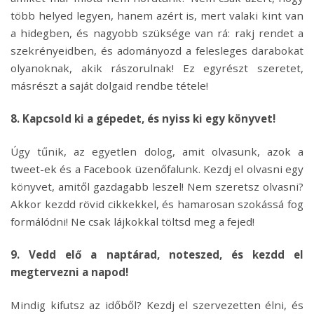
több helyed legyen, hanem azért is, mert valaki kint van
a hidegben, és nagyobb szüksége van rá: rakj rendet a
szekrényeidben, és adományozd a felesleges darabokat
olyanoknak, akik rászorulnak! Ez egyrészt szeretet,
másrészt a saját dolgaid rendbe tétele!
8. Kapcsold ki a gépedet, és nyiss ki egy könyvet!
Úgy tűnik, az egyetlen dolog, amit olvasunk, azok a
tweet-ek és a Facebook üzenőfalunk. Kezdj el olvasni egy
könyvet, amitől gazdagabb leszel! Nem szeretsz olvasni?
Akkor kezdd rövid cikkekkel, és hamarosan szokássá fog
formálódni! Ne csak lájkokkal töltsd meg a fejed!
9. Vedd elő a naptárad, noteszed, és kezdd el
megtervezni a napod!
Mindig kifutsz az időből? Kezdj el szervezetten élni, és