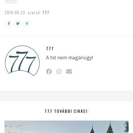
2016.05.22.
szerző:
777
777
A hit nem magánügy!
777 TOVÁBBI CIKKEI: