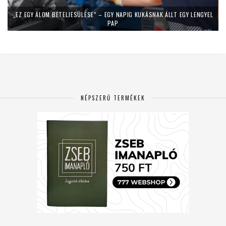
„EZ EGY ÁLOM BETELJESÜLÉSE” – EGY NAPIG KUKÁSNAK ÁLLT EGY LENGYEL
PAP
NÉPSZERŰ TERMÉKEK