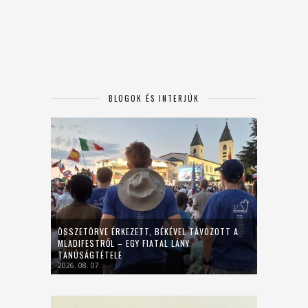
BLOGOK ÉS INTERJÚK
ÖSSZETÖRVE ÉRKEZETT, BÉKÉVEL TÁVOZOTT A
MLADIFESTRŐL – EGY FIATAL LÁNY
TANÚSÁGTÉTELE
2026. 08. 07.