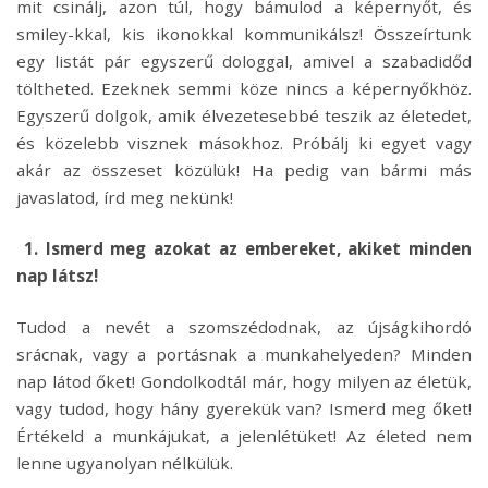
mit csinálj, azon túl, hogy bámulod a képernyőt, és
smiley-kkal, kis ikonokkal kommunikálsz! Összeírtunk
egy listát pár egyszerű dologgal, amivel a szabadidőd
töltheted. Ezeknek semmi köze nincs a képernyőkhöz.
Egyszerű dolgok, amik élvezetesebbé teszik az életedet,
és közelebb visznek másokhoz. Próbálj ki egyet vagy
akár az összeset közülük! Ha pedig van bármi más
javaslatod, írd meg nekünk!
1. Ismerd meg azokat az embereket, akiket minden
nap látsz!
Tudod a nevét a szomszédodnak, az újságkihordó
srácnak, vagy a portásnak a munkahelyeden? Minden
nap látod őket! Gondolkodtál már, hogy milyen az életük,
vagy tudod, hogy hány gyerekük van? Ismerd meg őket!
Értékeld a munkájukat, a jelenlétüket! Az életed nem
lenne ugyanolyan nélkülük.