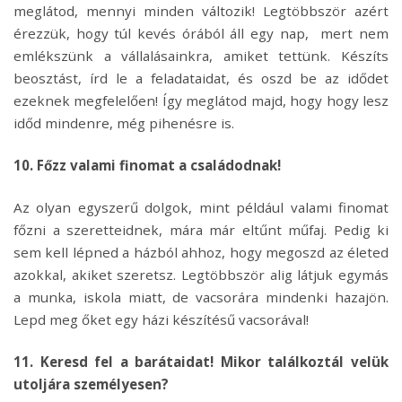
meglátod, mennyi minden változik! Legtöbbször azért
érezzük, hogy túl kevés órából áll egy nap, mert nem
emlékszünk a vállalásainkra, amiket tettünk. Készíts
beosztást, írd le a feladataidat, és oszd be az idődet
ezeknek megfelelően! Így meglátod majd, hogy hogy lesz
időd mindenre, még pihenésre is.
10. Főzz valami finomat a családodnak!
Az olyan egyszerű dolgok, mint például valami finomat
főzni a szeretteidnek, mára már eltűnt műfaj. Pedig ki
sem kell lépned a házból ahhoz, hogy megoszd az életed
azokkal, akiket szeretsz. Legtöbbször alig látjuk egymás
a munka, iskola miatt, de vacsorára mindenki hazajön.
Lepd meg őket egy házi készítésű vacsorával!
11. Keresd fel a barátaidat! Mikor találkoztál velük
utoljára személyesen?