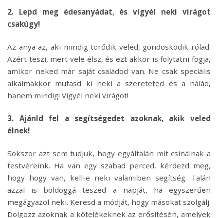
2. Lepd meg édesanyádat, és vigyél neki virágot
csakúgy!
Az anya az, aki mindig törődik veled, gondoskodik rólad.
Azért teszi, mert vele élsz, és ezt akkor is folytatni fogja,
amikor neked már saját családod van. Ne csak speciális
alkalmakkor mutasd ki neki a szereteted és a hálád,
hanem mindig! Vigyél neki virágot!
3. Ajánld fel a segítségedet azoknak, akik veled
élnek!
Sokszor azt sem tudjuk, hogy egyáltalán mit csinálnak a
testvéreink. Ha van egy szabad perced, kérdezd meg,
hogy hogy van, kell-e neki valamiben segítség. Talán
azzal is boldoggá teszed a napját, ha egyszerűen
megágyazol neki. Keresd a módját, hogy másokat szolgálj.
Dolgozz azoknak a kötelékeknek az erősítésén, amelyek