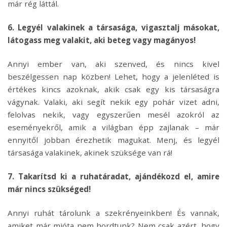
már rég láttál.
6. Legyél valakinek a társasága, vigasztalj másokat,
látogass meg valakit, aki beteg vagy magányos!
Annyi ember van, aki szenved, és nincs kivel
beszélgessen nap közben! Lehet, hogy a jelenléted is
értékes kincs azoknak, akik csak egy kis társaságra
vágynak. Valaki, aki segít nekik egy pohár vizet adni,
felolvas nekik, vagy egyszerűen mesél azokról az
eseményekről, amik a világban épp zajlanak – már
ennyitől jobban érezhetik magukat. Menj, és legyél
társasága valakinek, akinek szüksége van rá!
7. Takarítsd ki a ruhatáradat, ajándékozd el, amire
már nincs szükséged!
Annyi ruhát tárolunk a szekrényeinkben! És vannak,
amiket már mióta nem hordtunk? Nem csak azért, hogy