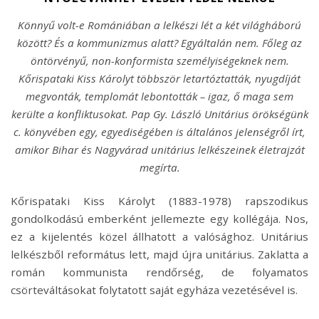
Könnyű volt-e Romániában a lelkészi lét a két világháború
között? És a kommunizmus alatt? Egyáltalán nem. Főleg az
öntörvényű, non-konformista személyiségeknek nem.
Kőrispataki Kiss Károlyt többször letartóztatták, nyugdíját
megvonták, templomát lebontották – igaz, ő maga sem
kerülte a konfliktusokat. Pap Gy. László Unitárius örökségünk
c. könyvében egy, egyediségében is általános jelenségről írt,
amikor Bihar és Nagyvárad unitárius lelkészeinek életrajzát
megírta.
Kőrispataki Kiss Károlyt (1883-1978) rapszodikus
gondolkodású emberként jellemezte egy kollégája. Nos,
ez a kijelentés közel állhatott a valósághoz. Unitárius
lelkészből református lett, majd újra unitárius. Zaklatta a
román kommunista rendőrség, de folyamatos
csörteváltásokat folytatott saját egyháza vezetésével is.