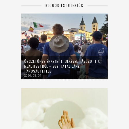
BLOGOK ÉS INTERJÚK
ÖSSZETÖRVE ÉRKEZETT, BÉKÉVEL TÁVOZOTT A
MLADIFESTRŐL – EGY FIATAL LÁNY
TANÚSÁGTÉTELE
2026. 08. 07.