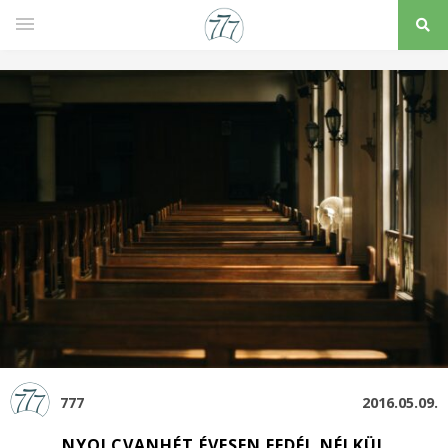
777
2016.05.09.
NYOLCVANHÉT ÉVESEN FEDÉL NÉLKÜL