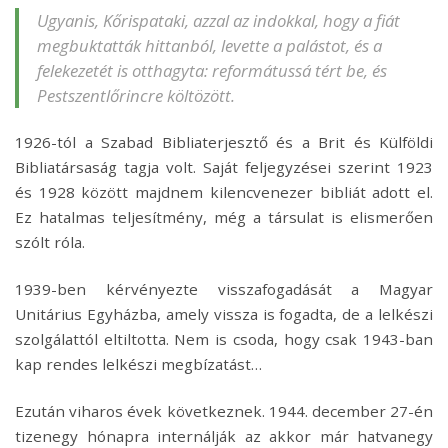
Ugyanis, Kőrispataki, azzal az indokkal, hogy a fiát
megbuktatták hittanból, levette a palástot, és a
felekezetét is otthagyta: reformátussá tért be, és
Pestszentlőrincre költözött.
1926-tól a Szabad Bibliaterjesztő és a Brit és Külföldi
Bibliatársaság tagja volt. Saját feljegyzései szerint 1923
és 1928 között majdnem kilencvenezer bibliát adott el.
Ez hatalmas teljesítmény, még a társulat is elismerően
szólt róla.
1939-ben kérvényezte visszafogadását a Magyar
Unitárius Egyházba, amely vissza is fogadta, de a lelkészi
szolgálattól eltiltotta. Nem is csoda, hogy csak 1943-ban
kap rendes lelkészi megbízatást…
Ezután viharos évek következnek. 1944. december 27-én
tizenegy hónapra internálják az akkor már hatvanegy