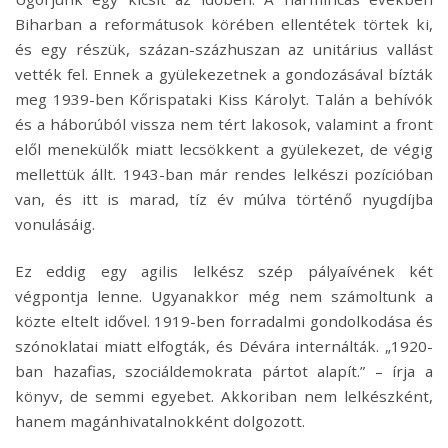
Biharban a reformátusok körében ellentétek törtek ki,
és egy részük, százan-százhuszan az unitárius vallást
vették fel. Ennek a gyülekezetnek a gondozásával bízták
meg 1939-ben Kőrispataki Kiss Károlyt. Talán a behívók
és a háborúból vissza nem tért lakosok, valamint a front
elől menekülők miatt lecsökkent a gyülekezet, de végig
mellettük állt. 1943-ban már rendes lelkészi pozícióban
van, és itt is marad, tíz év múlva történő nyugdíjba
vonulásáig.
Ez eddig egy agilis lelkész szép pályaívének két
végpontja lenne. Ugyanakkor még nem számoltunk a
közte eltelt idővel. 1919-ben forradalmi gondolkodása és
szónoklatai miatt elfogták, és Dévára internálták. „1920-
ban hazafias, szociáldemokrata pártot alapít.” – írja a
könyv, de semmi egyebet. Akkoriban nem lelkészként,
hanem magánhivatalnokként dolgozott.