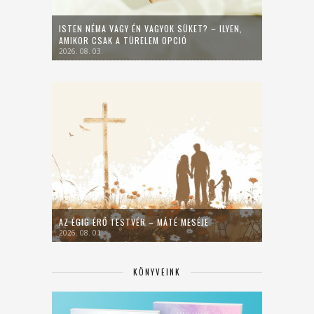
ISTEN NÉMA VAGY ÉN VAGYOK SÜKET? – ILYEN,
AMIKOR CSAK A TÜRELEM OPCIÓ
2026. 08. 03.
AZ ÉGIG ÉRŐ TESTVÉR – MÁTÉ MESÉJE
2026. 08. 01.
KÖNYVEINK