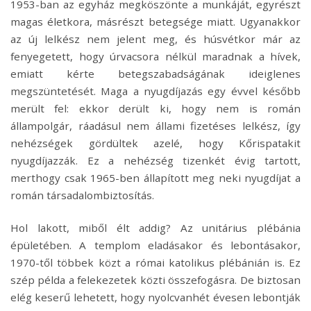
1953-ban az egyház megköszönte a munkáját, egyrészt
magas életkora, másrészt betegsége miatt. Ugyanakkor
az új lelkész nem jelent meg, és húsvétkor már az
fenyegetett, hogy úrvacsora nélkül maradnak a hívek,
emiatt kérte betegszabadságának ideiglenes
megszüntetését. Maga a nyugdíjazás egy évvel később
merült fel: ekkor derült ki, hogy nem is román
állampolgár, ráadásul nem állami fizetéses lelkész, így
nehézségek gördültek azelé, hogy Kőrispatakit
nyugdíjazzák. Ez a nehézség tizenkét évig tartott,
merthogy csak 1965-ben állapított meg neki nyugdíjat a
román társadalombiztosítás.
Hol lakott, miből élt addig? Az unitárius plébánia
épületében. A templom eladásakor és lebontásakor,
1970-től többek közt a római katolikus plébánián is. Ez
szép példa a felekezetek közti összefogásra. De biztosan
elég keserű lehetett, hogy nyolcvanhét évesen lebontják