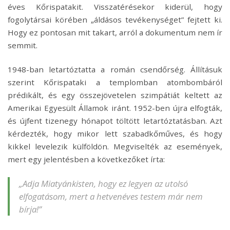
éves Kőrispatakit. Visszatérésekor kiderül, hogy
fogolytársai körében „áldásos tevékenységet” fejtett ki.
Hogy ez pontosan mit takart, arról a dokumentum nem ír
semmit.
1948-ban letartóztatta a román csendőrség. Állításuk
szerint Kőrispataki a templomban atombombáról
prédikált, és egy összejövetelen szimpátiát keltett az
Amerikai Egyesült Államok iránt. 1952-ben újra elfogták,
és újfent tizenegy hónapot töltött letartóztatásban. Azt
kérdezték, hogy mikor lett szabadkőműves, és hogy
kikkel levelezik külföldön. Megviselték az események,
mert egy jelentésben a következőket írta:
„Adja Miatyánkisten, hogy ez legyen az utolsó
elfogatásom, mert a hetvenéves testem már nem
bírja!”