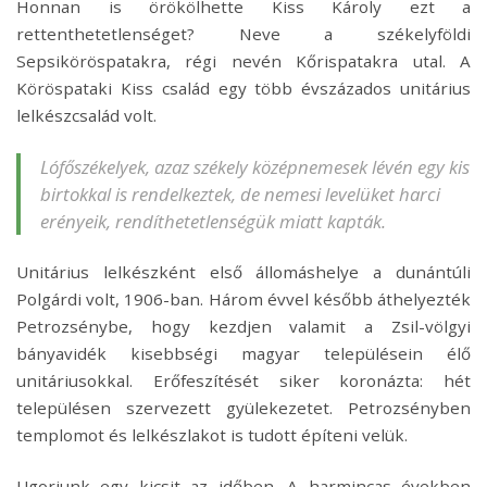
Honnan is örökölhette Kiss Károly ezt a
rettenthetetlenséget? Neve a székelyföldi
Sepsiköröspatakra, régi nevén Kőrispatakra utal. A
Köröspataki Kiss család egy több évszázados unitárius
lelkészcsalád volt.
Lófőszékelyek, azaz székely középnemesek lévén egy kis
birtokkal is rendelkeztek, de nemesi levelüket harci
erényeik, rendíthetetlenségük miatt kapták.
Unitárius lelkészként első állomáshelye a dunántúli
Polgárdi volt, 1906-ban. Három évvel később áthelyezték
Petrozsénybe, hogy kezdjen valamit a Zsil-völgyi
bányavidék kisebbségi magyar településein élő
unitáriusokkal. Erőfeszítését siker koronázta: hét
településen szervezett gyülekezetet. Petrozsényben
templomot és lelkészlakot is tudott építeni velük.
Ugorjunk egy kicsit az időben. A harmincas években