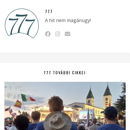
777
A hit nem magánügy!
777 TOVÁBBI CIKKEI: