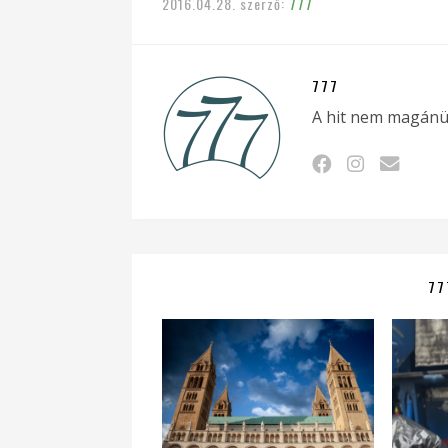
2016.04.28.
szerző:
777
777
A hit nem magánü
77