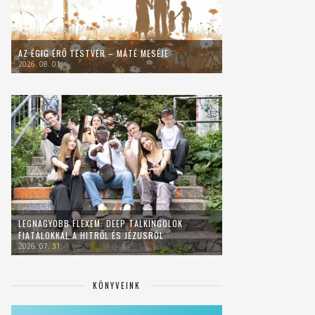
AZ ÉGIG ÉRŐ TESTVÉR – MÁTÉ MESÉJE
2026. 08. 01.
LEGNAGYOBB FLEXEM: DEEP TALKINGOLOK
FIATALOKKAL A HITRŐL ÉS JÉZUSRÓL
2026. 07. 31.
KÖNYVEINK