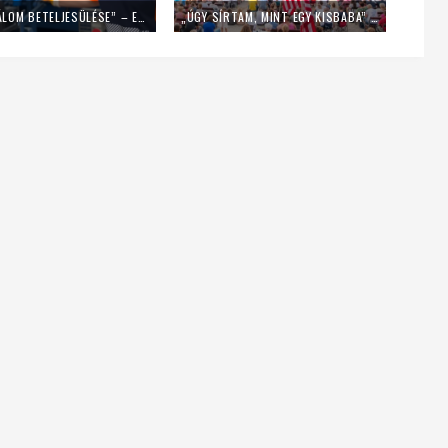
„EZ EGY ÁLOM BETELJESÜLÉSE” – EGY NAPIG KUKÁSNAK ÁLLT EGY LENGYEL PAP
„ÚGY SÍRTAM, MINT EGY KISBABA” – FIATALOK A MLADIFESTRŐL