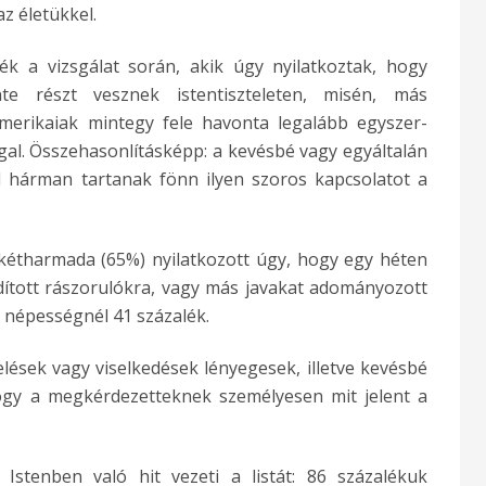
z életükkel.
ék a vizsgálat során, akik úgy nyilatkoztak, hogy
e részt vesznek istentiszteleten, misén, más
amerikaiak mintegy fele havonta legalább egyszer-
gal. Összehasonlításképp: a kevésbé vagy egyáltalán
l hárman tartanak fönn ilyen szoros kapcsolatot a
 kétharmada (65%) nyilatkozott úgy, hogy egy héten
rdított rászorulókra, vagy más javakat adományozott
s népességnél 41 százalék.
zelések vagy viselkedések lényegesek, illetve kevésbé
gy a megkérdezetteknek személyesen mit jelent a
Istenben való hit vezeti a listát: 86 százalékuk