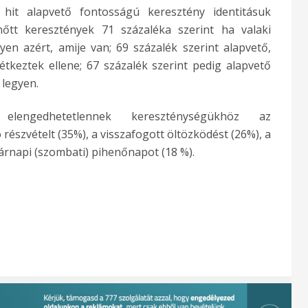
 hit alapvető fontosságú keresztény identitásuk
őtt keresztények 71 százaléka szerint ha valaki
yen azért, amije van; 69 százalék szerint alapvető,
keztek ellene; 67 százalék szerint pedig alapvető
 legyen.
elengedhetetlennek kereszténységükhöz az
ó részvételt (35%), a visszafogott öltözködést (26%), a
sárnapi (szombati) pihenőnapot (18 %).