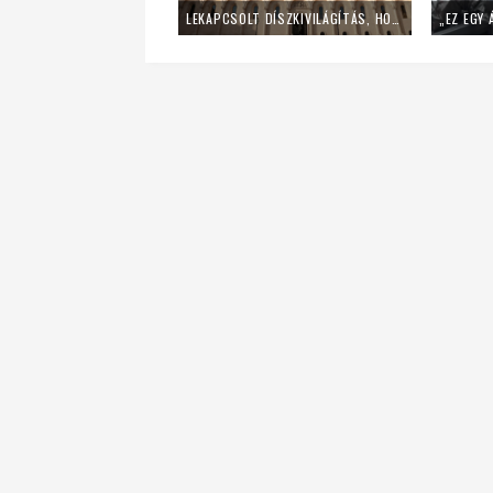
LEKAPCSOLT DÍSZKIVILÁGÍTÁS, HOME OFFICE – ÍGY SPÓROL AZ ENERGIÁVAL A PÉCSI EGYHÁZMEGYE