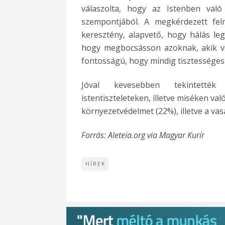
válaszolta, hogy az Istenben való
szempontjából. A megkérdezett feln
keresztény, alapvető, hogy hálás leg
hogy megbocsásson azoknak, akik vét
fontosságú, hogy mindig tisztességes
Jóval kevesebben tekintették 
istentiszteleteken, illetve miséken val
környezetvédelmet (22%), illetve a va
Forrás: Aleteia.org via Magyar Kurír
HÍREK