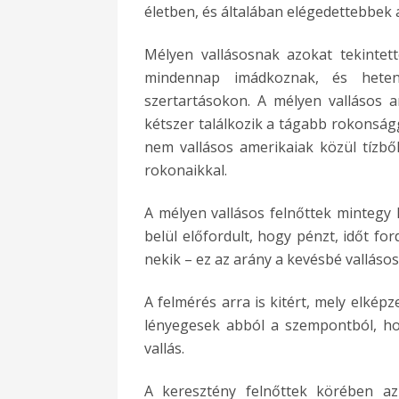
életben, és általában elégedettebbek a
Mélyen vallásosnak azokat tekintett
mindennap imádkoznak, és hetent
szertartásokon. A mélyen vallásos 
kétszer találkozik a tágabb rokonság
nem vallásos amerikaiak közül tízbő
rokonaikkal.
A mélyen vallásos felnőttek mintegy
belül előfordult, hogy pénzt, időt fo
nekik – ez az arány a kevésbé valláso
A felmérés arra is kitért, mely elkép
lényegesek abból a szempontból, ho
vallás.
A keresztény felnőttek körében az 