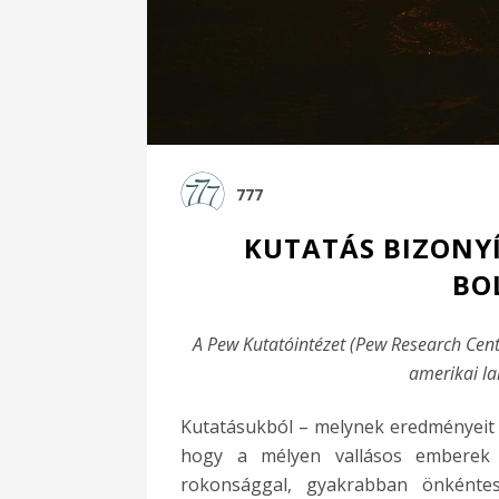
777
KUTATÁS BIZONYÍ
BO
A Pew Kutatóintézet (Pew Research Cente
amerikai la
Kutatásukból – melynek eredményeit áp
hogy a mélyen vallásos emberek 
rokonsággal, gyakrabban önkénte