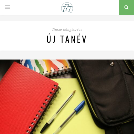
Címke böngészése
ÚJ TANÉV