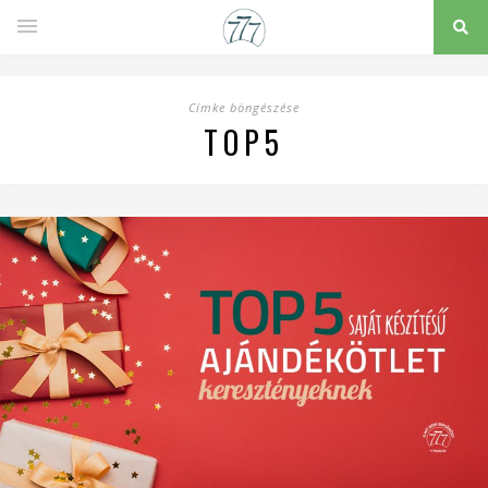
Címke böngészése
TOP5