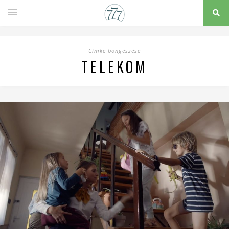
Címke böngészése
TELEKOM