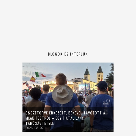
BLOGOK ÉS INTERJÚK
ÖSSZETÖRVE ÉRKEZETT, BÉKÉVEL TÁVOZOTT A
MLADIFESTRŐL – EGY FIATAL LÁNY
TANÚSÁGTÉTELE
2026. 08. 07.