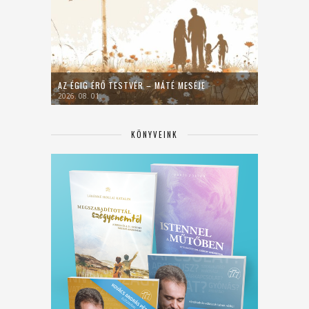
AZ ÉGIG ÉRŐ TESTVÉR – MÁTÉ MESÉJE
2026. 08. 01.
KÖNYVEINK