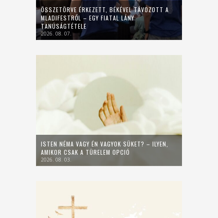
ÖSSZETÖRVE ÉRKEZETT, BÉKÉVEL TÁVOZOTT A
MLADIFESTRŐL – EGY FIATAL LÁNY
TANÚSÁGTÉTELE
2026. 08. 07.
ISTEN NÉMA VAGY ÉN VAGYOK SÜKET? – ILYEN,
AMIKOR CSAK A TÜRELEM OPCIÓ
2026. 08. 03.