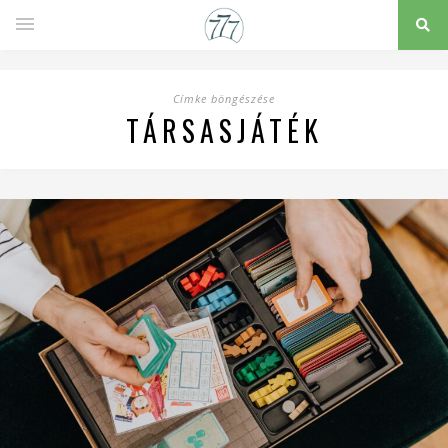
Címke böngészése
TÁRSASJÁTÉK