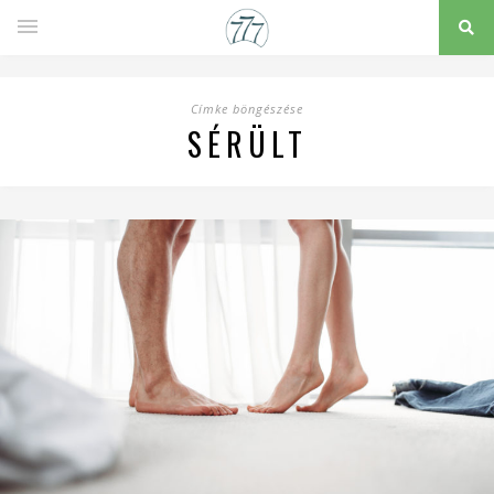
Címke böngészése
SÉRÜLT