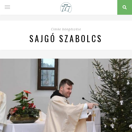
Címke böngészése
SAJGÓ SZABOLCS