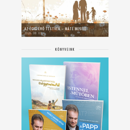
AZ ÉGIG ÉRŐ TESTVÉR – MÁTÉ MESÉJE
2026. 08. 01.
KÖNYVEINK