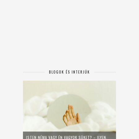
BLOGOK ÉS INTERJÚK
ISTEN NÉMA VAGY ÉN VAGYOK SÜKET? – ILYEN,