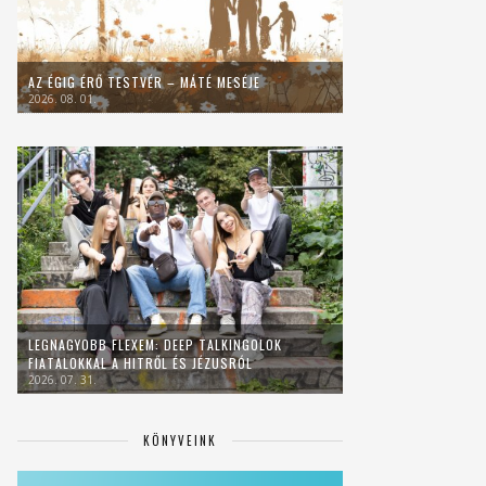
AZ ÉGIG ÉRŐ TESTVÉR – MÁTÉ MESÉJE
2026. 08. 01.
LEGNAGYOBB FLEXEM: DEEP TALKINGOLOK
FIATALOKKAL A HITRŐL ÉS JÉZUSRÓL
2026. 07. 31.
KÖNYVEINK