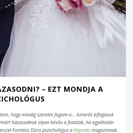
ÁZASODNI? – EZT MONDJA A
ZICHOLÓGUS
om, hogy mindig szeretni fogom-e… Ismerős kifogások
iért házasodnak olyan későn a fiatalok, ha egyáltalán
erczel Forintos Dóra pszichológus a
Képmás
magazinnak