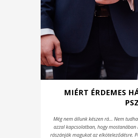
MIÉRT ÉRDEMES H
PS
Még nem állunk készen rá… Nem tudhat
azzal kapcsolatban, hogy mostanában m
rászánják magukat az elköteleződésre. P