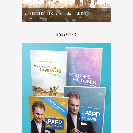
AZ ÉGIG ÉRŐ TESTVÉR – MÁTÉ MESÉJE
2026. 08. 01.
KÖNYVEINK