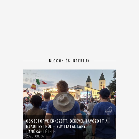
BLOGOK ÉS INTERJÚK
ÖSSZETÖRVE ÉRKEZETT, BÉKÉVEL TÁVOZOTT A
MLADIFESTRŐL – EGY FIATAL LÁNY
TANÚSÁGTÉTELE
2026. 08. 07.