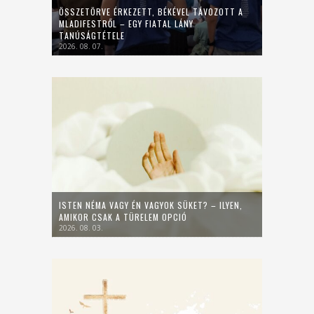
ÖSSZETÖRVE ÉRKEZETT, BÉKÉVEL TÁVOZOTT A
MLADIFESTRŐL – EGY FIATAL LÁNY
TANÚSÁGTÉTELE
2026. 08. 07.
ISTEN NÉMA VAGY ÉN VAGYOK SÜKET? – ILYEN,
AMIKOR CSAK A TÜRELEM OPCIÓ
2026. 08. 03.