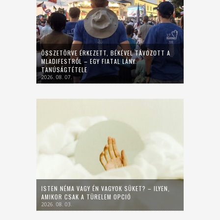
ÖSSZETÖRVE ÉRKEZETT, BÉKÉVEL TÁVOZOTT A
MLADIFESTRŐL – EGY FIATAL LÁNY
TANÚSÁGTÉTELE
2026. 08. 07.
ISTEN NÉMA VAGY ÉN VAGYOK SÜKET? – ILYEN,
AMIKOR CSAK A TÜRELEM OPCIÓ
2026. 08. 03.