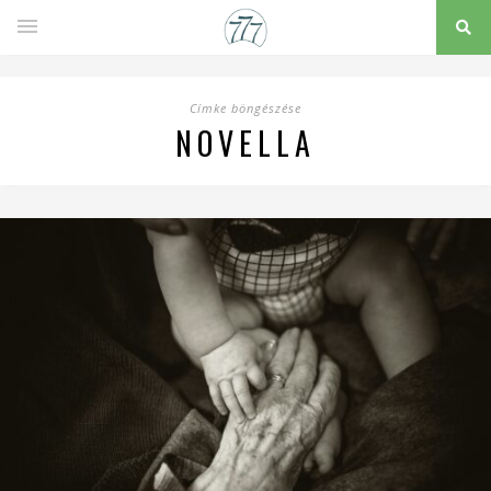
Címke böngészése
NOVELLA