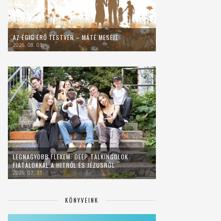
AZ ÉGIG ÉRŐ TESTVÉR – MÁTÉ MESÉJE
2026. 08. 01.
LEGNAGYOBB FLEXEM: DEEP TALKINGOLOK
FIATALOKKAL A HITRŐL ÉS JÉZUSRÓL
2026. 07. 31.
KÖNYVEINK