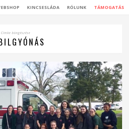
EBSHOP
KINCSESLÁDA
RÓLUNK
TÁMOGATÁS
Címke böngészése
BILGYÓNÁS