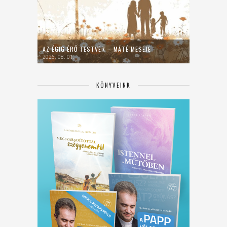
AZ ÉGIG ÉRŐ TESTVÉR – MÁTÉ MESÉJE
2026. 08. 01.
KÖNYVEINK