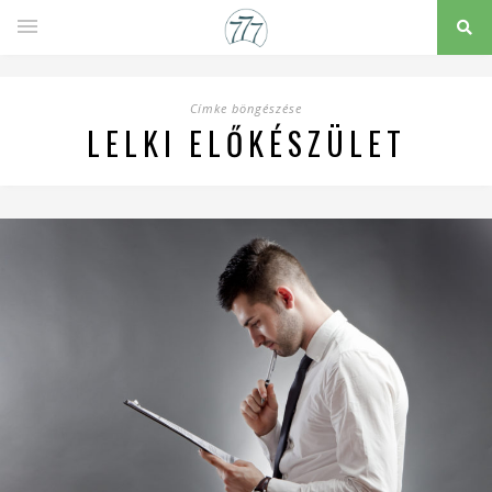
Címke böngészése
LELKI ELŐKÉSZÜLET