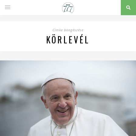
Címke böngészése
KÖRLEVÉL