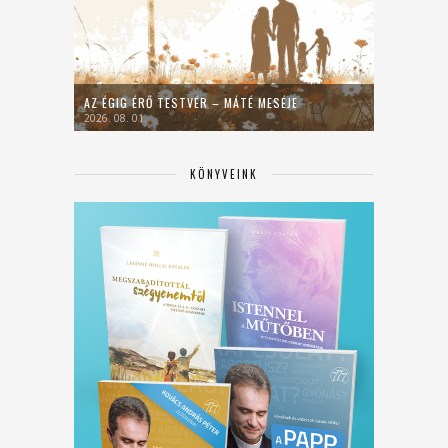
AZ ÉGIG ÉRŐ TESTVÉR – MÁTÉ MESÉJE
2026. 08. 01.
KÖNYVEINK