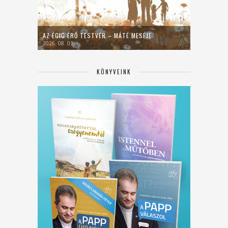
AZ ÉGIG ÉRŐ TESTVÉR – MÁTÉ MESÉJE
2026. 08. 01.
KÖNYVEINK