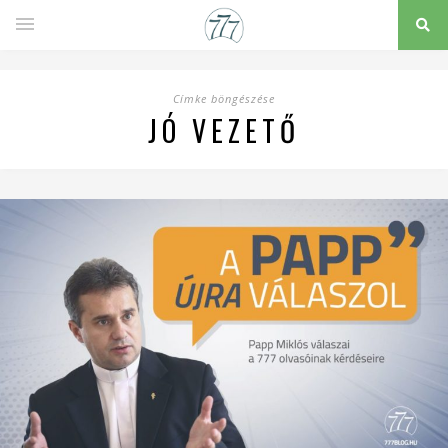
Címke böngészése
JÓ VEZETŐ