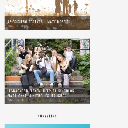
AZ ÉGIG ÉRŐ TESTVÉR – MÁTÉ MESÉJE
2026. 08. 01.
LEGNAGYOBB FLEXEM: DEEP TALKINGOLOK
FIATALOKKAL A HITRŐL ÉS JÉZUSRÓL
2026. 07. 31.
KÖNYVEINK