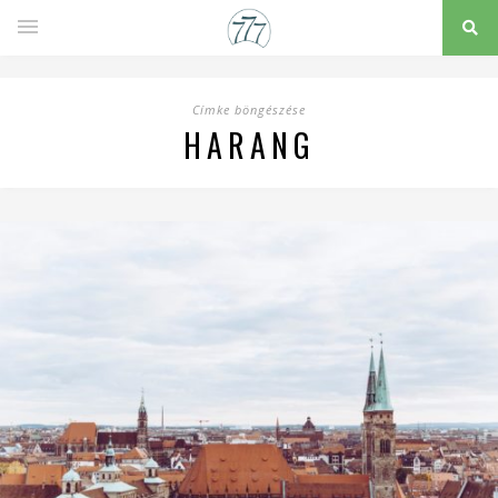
Címke böngészése
HARANG