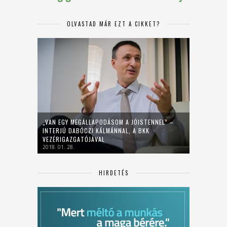
OLVASTAD MÁR EZT A CIKKET?
„VAN EGY MEGÁLLAPODÁSOM A JÓISTENNEL” –
INTERJÚ DABÓCZI KÁLMÁNNAL, A BKK
VEZÉRIGAZGATÓJÁVAL
2018. 01. 28.
HIRDETÉS