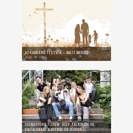
AZ ÉGIG ÉRŐ TESTVÉR – MÁTÉ MESÉJE
2026. 08. 01.
LEGNAGYOBB FLEXEM: DEEP TALKINGOLOK
FIATALOKKAL A HITRŐL ÉS JÉZUSRÓL