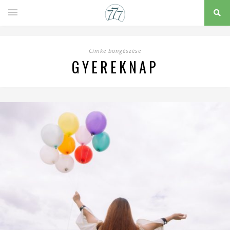
Címke böngészése
GYEREKNAP