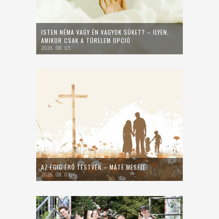
ISTEN NÉMA VAGY ÉN VAGYOK SÜKET? – ILYEN,
AMIKOR CSAK A TÜRELEM OPCIÓ
2026. 08. 03.
AZ ÉGIG ÉRŐ TESTVÉR – MÁTÉ MESÉJE
2026. 08. 01.