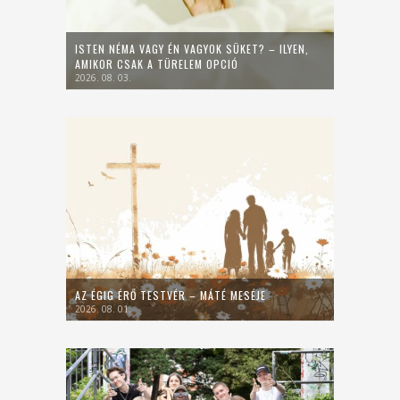
ISTEN NÉMA VAGY ÉN VAGYOK SÜKET? – ILYEN,
AMIKOR CSAK A TÜRELEM OPCIÓ
2026. 08. 03.
AZ ÉGIG ÉRŐ TESTVÉR – MÁTÉ MESÉJE
2026. 08. 01.