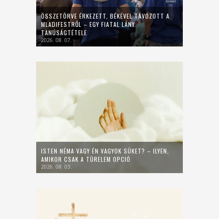
ÖSSZETÖRVE ÉRKEZETT, BÉKÉVEL TÁVOZOTT A
MLADIFESTRŐL – EGY FIATAL LÁNY
TANÚSÁGTÉTELE
2026. 08. 07.
ISTEN NÉMA VAGY ÉN VAGYOK SÜKET? – ILYEN,
AMIKOR CSAK A TÜRELEM OPCIÓ
2026. 08. 03.