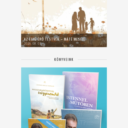
AZ ÉGIG ÉRŐ TESTVÉR – MÁTÉ MESÉJE
2026. 08. 01.
KÖNYVEINK