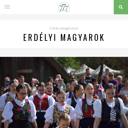
Címke böngészése
ERDÉLYI MAGYAROK