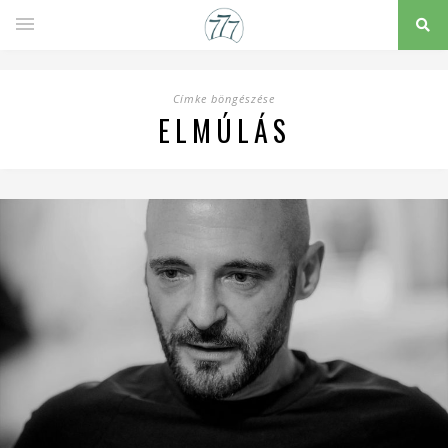
Címke böngészése
ELMÚLÁS